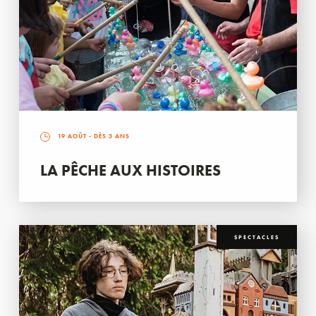
19 AOÛT
- DÈS 3 ANS
LA PÊCHE AUX HISTOIRES
SPECTACLES