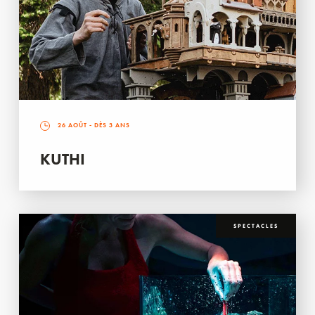
26 AOÛT
- DÈS 3 ANS
KUTHI
SPECTACLES