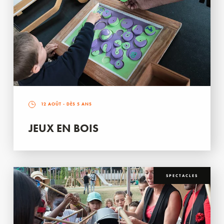
12 AOÛT
- DÈS 5 ANS
JEUX EN BOIS
SPECTACLES