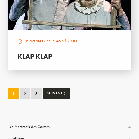
21 OCTOBRE
- DE 18 MOIS À 6 ANS
KLAP KLAP
›
1
2
3
SUIVANT
Les Mercredis des Carmes
Babillage