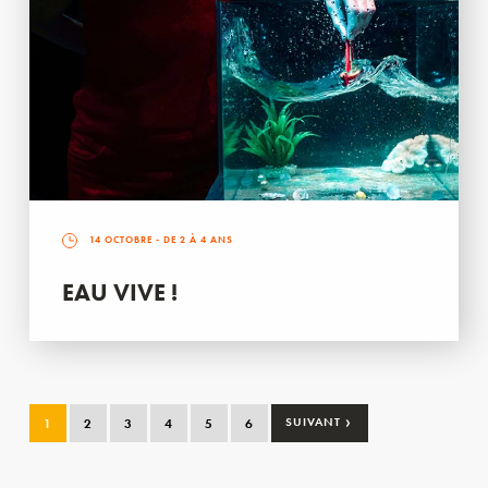
14 OCTOBRE
- DE 2 À 4 ANS
EAU VIVE !
›
1
2
3
4
5
6
SUIVANT