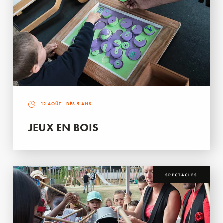
12 AOÛT
- DÈS 5 ANS
JEUX EN BOIS
SPECTACLES