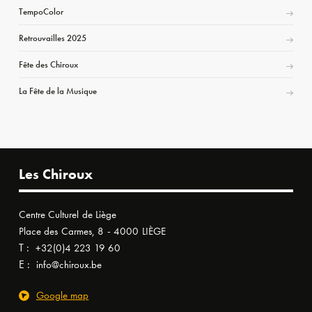
TempoColor
Retrouvailles 2025
Fête des Chiroux
La Fête de la Musique
Les Chiroux
Centre Culturel de Liège
Place des Carmes, 8 - 4000 LIÈGE
T :
+32(0)4 223 19 60
E :
info@chiroux.be
Google map