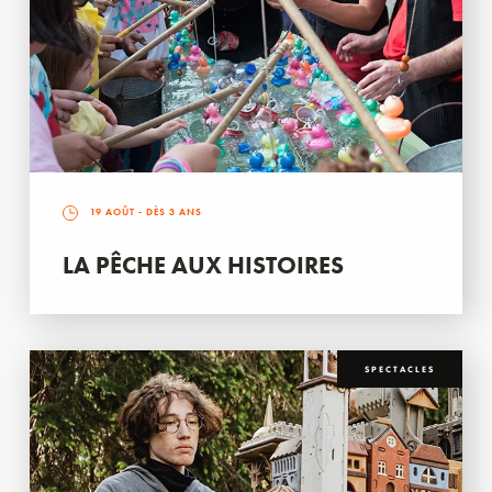
19 AOÛT
- DÈS 3 ANS
LA PÊCHE AUX HISTOIRES
SPECTACLES