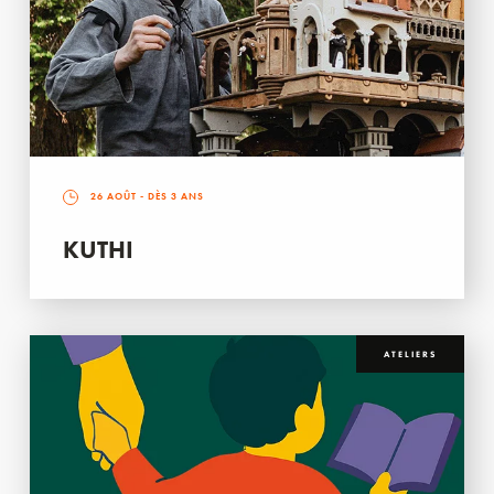
26 AOÛT
- DÈS 3 ANS
KUTHI
ATELIERS