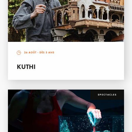
26 AOÛT
- DÈS 3 ANS
KUTHI
SPECTACLES