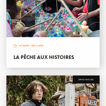
19 AOÛT
- DÈS 3 ANS
LA PÊCHE AUX HISTOIRES
SPECTACLES