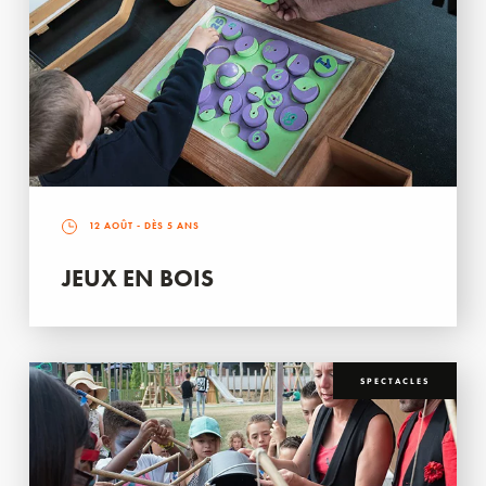
12 AOÛT
- DÈS 5 ANS
JEUX EN BOIS
SPECTACLES