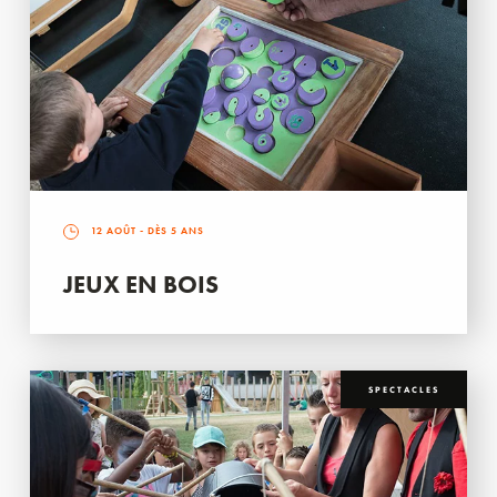
12 AOÛT
- DÈS 5 ANS
JEUX EN BOIS
SPECTACLES