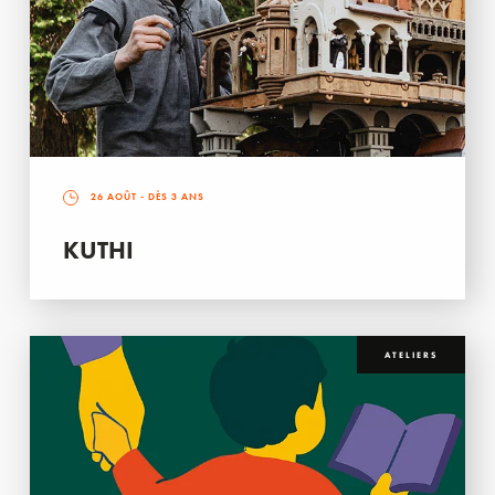
26 AOÛT
- DÈS 3 ANS
KUTHI
ATELIERS