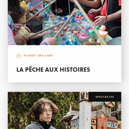
19 AOÛT
- DÈS 3 ANS
LA PÊCHE AUX HISTOIRES
SPECTACLES