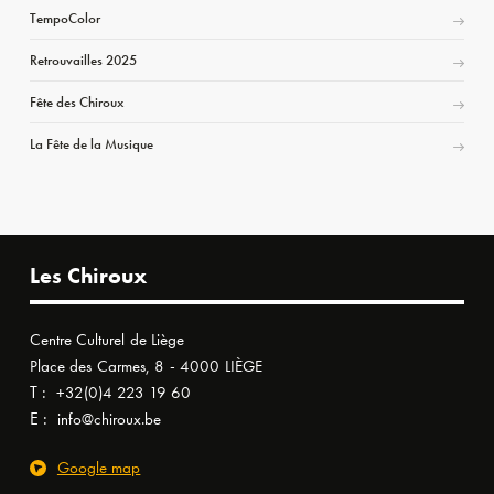
TempoColor
Retrouvailles 2025
Fête des Chiroux
La Fête de la Musique
Les Chiroux
Centre Culturel de Liège
Place des Carmes, 8 - 4000 LIÈGE
T :
+32(0)4 223 19 60
E :
info@chiroux.be
Google map