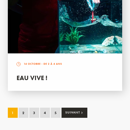
14 OCTOBRE
- DE 2 À 4 ANS
EAU VIVE !
›
1
2
3
4
5
SUIVANT