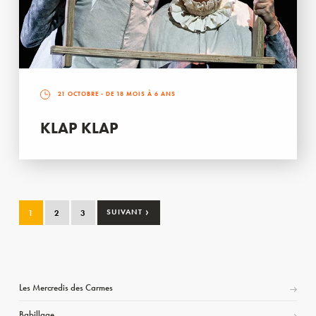
21 OCTOBRE
- DE 18 MOIS À 6 ANS
KLAP KLAP
›
1
2
3
SUIVANT
Les Mercredis des Carmes
Babillage