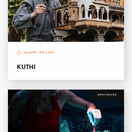
26 AOÛT
- DÈS 3 ANS
KUTHI
SPECTACLES