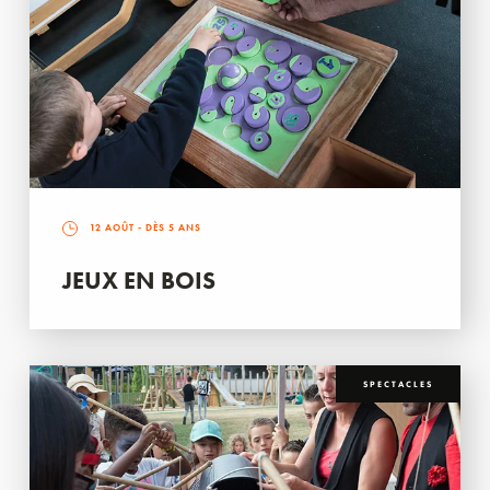
12 AOÛT
- DÈS 5 ANS
JEUX EN BOIS
SPECTACLES