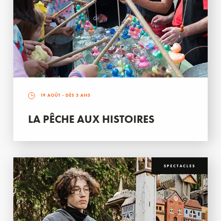
19 AOÛT
- DÈS 3 ANS
LA PÊCHE AUX HISTOIRES
SPECTACLES