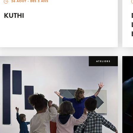
26 AOÛT
- DÈS 3 ANS
KUTHI
ATELIERS