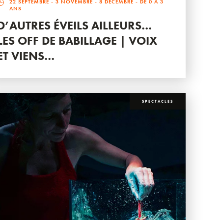
22 SEPTEMBRE
-
3 NOVEMBRE
-
8 DÉCEMBRE
- DE 0 À 3
ANS
D’AUTRES ÉVEILS AILLEURS…
LES OFF DE BABILLAGE | VOIX
ET VIENS…
SPECTACLES