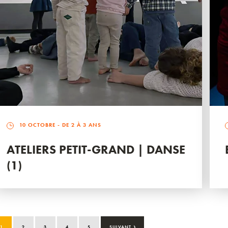
10 OCTOBRE
- DE 2 À 3 ANS
ATELIERS PETIT-GRAND | DANSE
(1)
›
1
2
3
4
5
SUIVANT