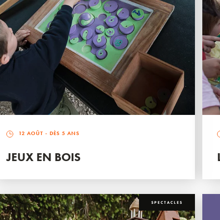
12 AOÛT
- DÈS 5 ANS
JEUX EN BOIS
SPECTACLES