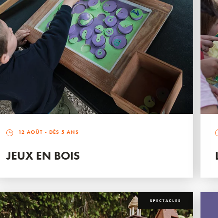
12 AOÛT
- DÈS 5 ANS
JEUX EN BOIS
SPECTACLES