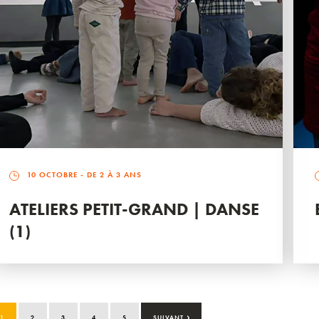
10 OCTOBRE
- DE 2 À 3 ANS
ATELIERS PETIT-GRAND | DANSE
(1)
›
1
2
3
4
5
SUIVANT