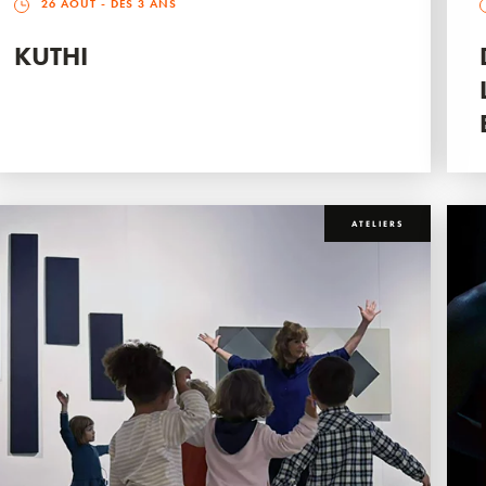
26 AOÛT
- DÈS 3 ANS
KUTHI
ATELIERS