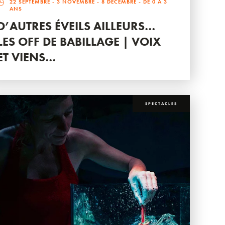
22 SEPTEMBRE
-
3 NOVEMBRE
-
8 DÉCEMBRE
- DE 0 À 3
ANS
D’AUTRES ÉVEILS AILLEURS…
LES OFF DE BABILLAGE | VOIX
ET VIENS…
SPECTACLES