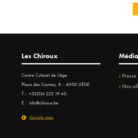
Les Chiroux
Média
Centre Culturel de Liège
Presse
Place des Carmes, 8 - 4000 LIÈGE
Nos al
T :
+32(0)4 223 19 60
E :
info@chiroux.be
Google map