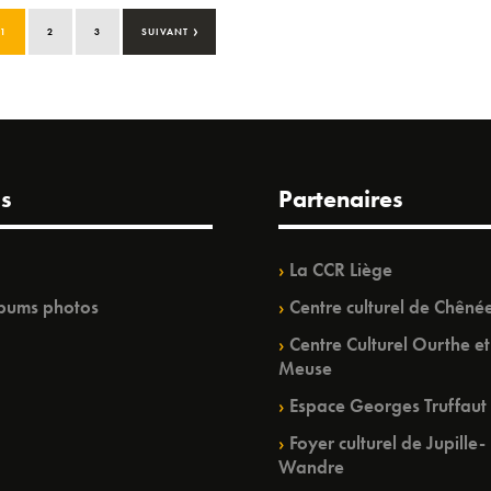
›
1
2
3
SUIVANT
s
Partenaires
La CCR Liège
bums photos
Centre culturel de Chêné
Centre Culturel Ourthe et
Meuse
Espace Georges Truffaut
Foyer culturel de Jupille-
Wandre