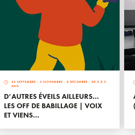
22 SEPTEMBRE
-
3 NOVEMBRE
-
8 DÉCEMBRE
- DE 0 À 3
ANS
D’AUTRES ÉVEILS AILLEURS…
LES OFF DE BABILLAGE | VOIX
ET VIENS…