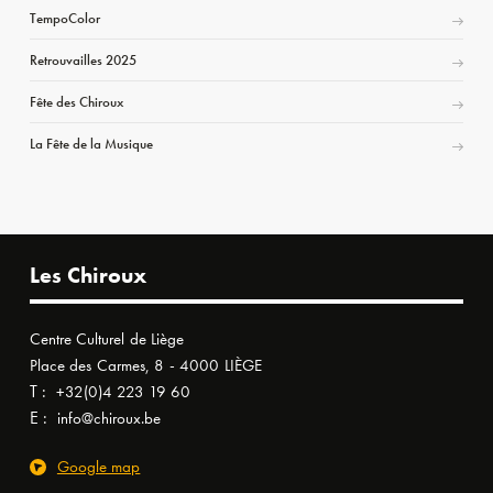
TempoColor
Retrouvailles 2025
Fête des Chiroux
La Fête de la Musique
Les Chiroux
Centre Culturel de Liège
Place des Carmes, 8 - 4000 LIÈGE
T :
+32(0)4 223 19 60
E :
info@chiroux.be
Google map