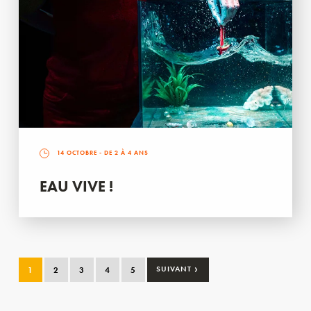
14 OCTOBRE
- DE 2 À 4 ANS
EAU VIVE !
›
1
2
3
4
5
SUIVANT