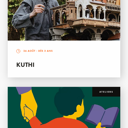
26 AOÛT
- DÈS 3 ANS
KUTHI
ATELIERS