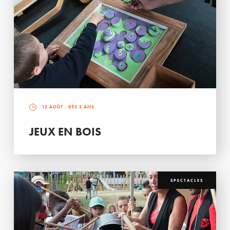
12 AOÛT
- DÈS 5 ANS
JEUX EN BOIS
SPECTACLES