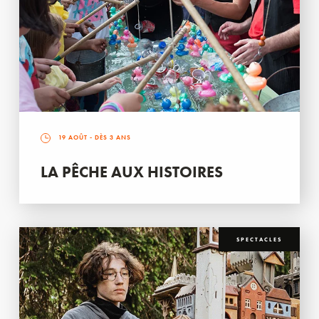
19 AOÛT
- DÈS 3 ANS
LA PÊCHE AUX HISTOIRES
SPECTACLES