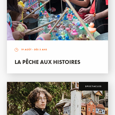
19 AOÛT
- DÈS 3 ANS
LA PÊCHE AUX HISTOIRES
SPECTACLES