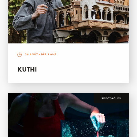
26 AOÛT
- DÈS 3 ANS
KUTHI
SPECTACLES