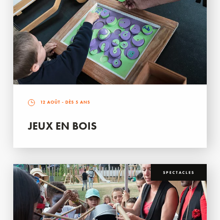
12 AOÛT
- DÈS 5 ANS
JEUX EN BOIS
SPECTACLES