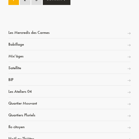
Les Mercredis des Carmes
Babillage
Mix’âges
Satellite
BIP
Les Ateliers 04
Quartier Mouvant
Quartiers Pluriels
Ilo citoyen
Noël au Théâtre