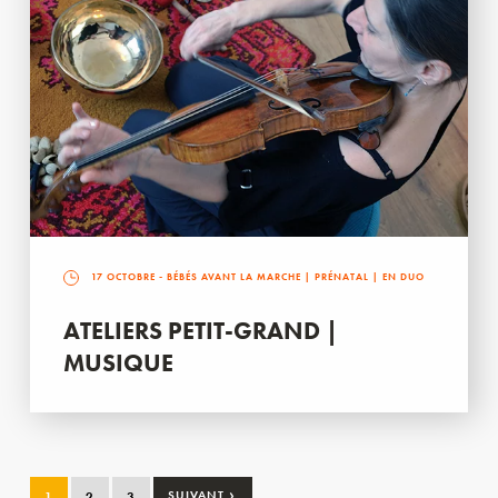
17 OCTOBRE
- BÉBÉS AVANT LA MARCHE | PRÉNATAL | EN DUO
ATELIERS PETIT-GRAND |
MUSIQUE
›
1
2
3
SUIVANT