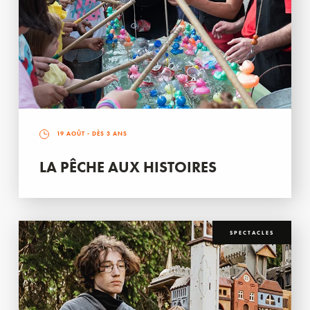
19 AOÛT
- DÈS 3 ANS
LA PÊCHE AUX HISTOIRES
SPECTACLES