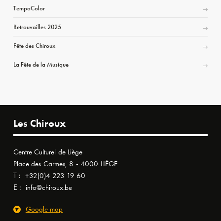
TempoColor
Retrouvailles 2025
Fête des Chiroux
La Fête de la Musique
Les Chiroux
Centre Culturel de Liège
Place des Carmes, 8 - 4000 LIÈGE
T :
+32(0)4 223 19 60
E :
info@chiroux.be
Google map