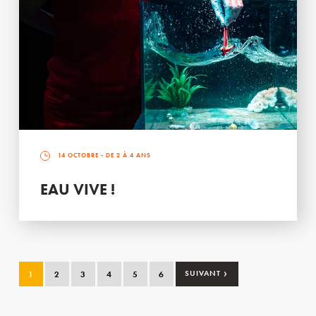
14 OCTOBRE
- DE 2 À 4 ANS
EAU VIVE !
›
1
2
3
4
5
6
SUIVANT