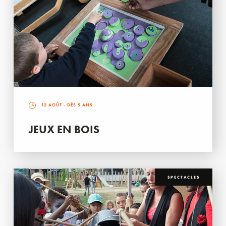
12 AOÛT
- DÈS 5 ANS
JEUX EN BOIS
SPECTACLES