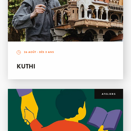
26 AOÛT
- DÈS 3 ANS
KUTHI
ATELIERS