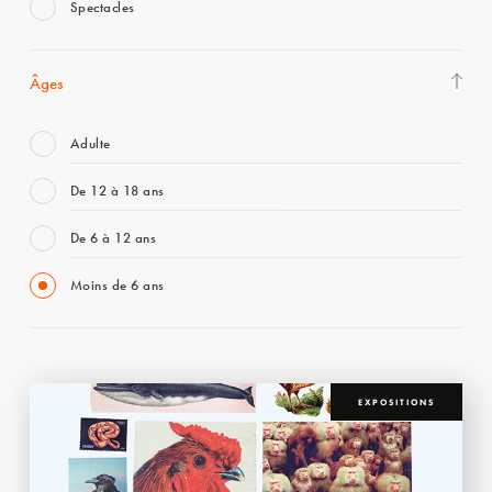
Spectacles
Âges
Adulte
De 12 à 18 ans
De 6 à 12 ans
Moins de 6 ans
EXPOSITIONS