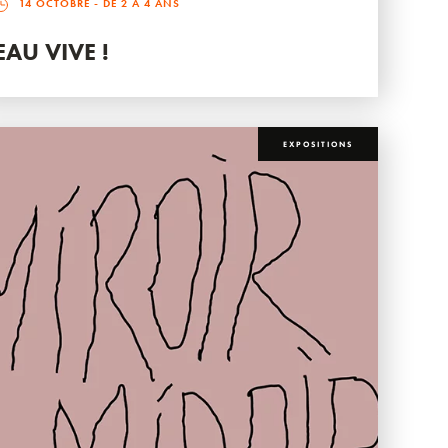
14 OCTOBRE
- DE 2 À 4 ANS
EAU VIVE !
EXPOSITIONS