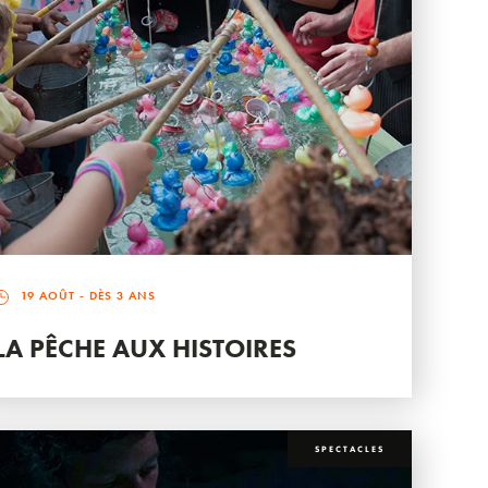
19 AOÛT
- DÈS 3 ANS
LA PÊCHE AUX HISTOIRES
SPECTACLES