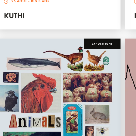
26 AOÛT
- DÈS 3 ANS
KUTHI
EXPOSITIONS