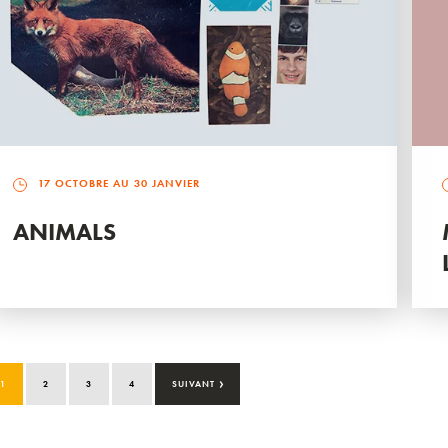
17 OCTOBRE AU 30 JANVIER
ANIMALS
›
1
2
3
4
SUIVANT