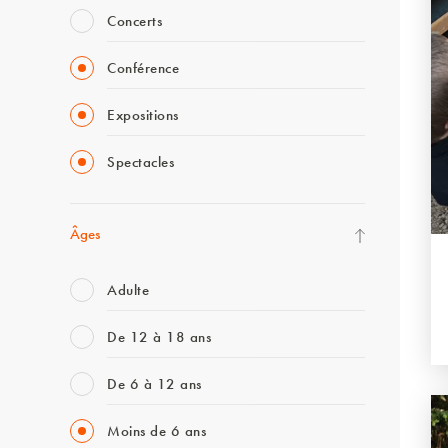
Concerts
Conférence
Expositions
Spectacles
Âges
Adulte
De 12 à 18 ans
De 6 à 12 ans
Moins de 6 ans