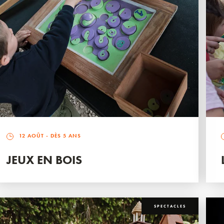
12 AOÛT
- DÈS 5 ANS
JEUX EN BOIS
SPECTACLES