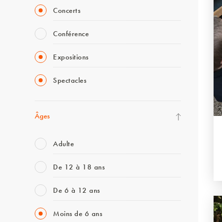
Concerts
Conférence
Expositions
Spectacles
Âges
Adulte
De 12 à 18 ans
De 6 à 12 ans
Moins de 6 ans