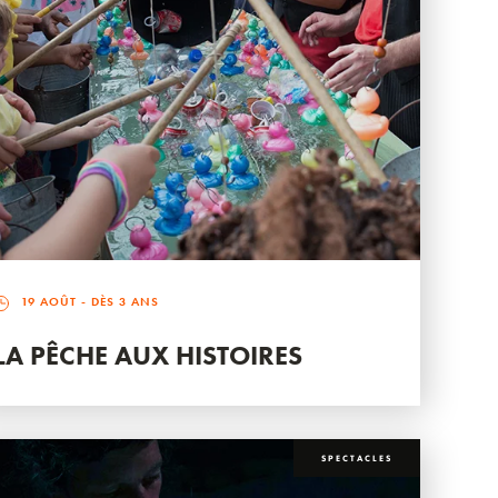
19 AOÛT
- DÈS 3 ANS
LA PÊCHE AUX HISTOIRES
SPECTACLES