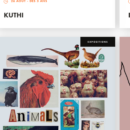
26 AOÛT
- DÈS 3 ANS
KUTHI
EXPOSITIONS