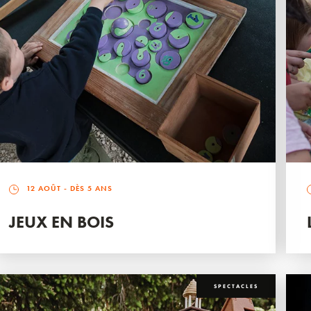
12 AOÛT
- DÈS 5 ANS
JEUX EN BOIS
SPECTACLES