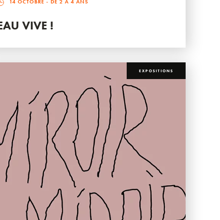
14 OCTOBRE
- DE 2 À 4 ANS
EAU VIVE !
EXPOSITIONS