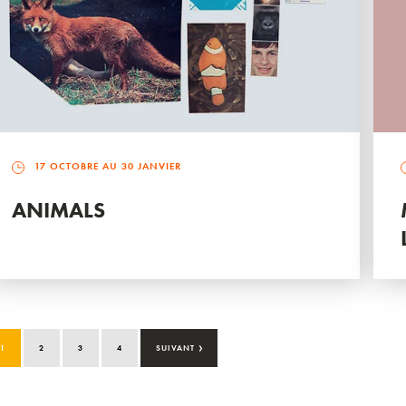
17 OCTOBRE AU 30 JANVIER
ANIMALS
›
1
2
3
4
SUIVANT