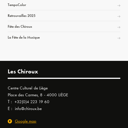
TempoColor
Retrouvailles 2025
Fête des Chiroux
La Fête de la Musique
Les Chiroux
Centre Culturel de Liège
Place des Carmes, 8 - 4000 LIÈGE
T :
+32(0)4 223 19 60
E :
info@chiroux.be
Google map