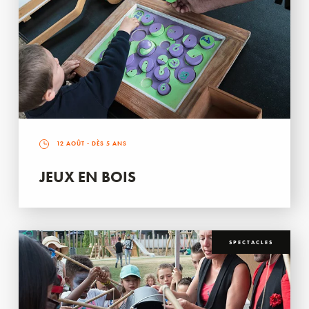
12 AOÛT
- DÈS 5 ANS
JEUX EN BOIS
SPECTACLES