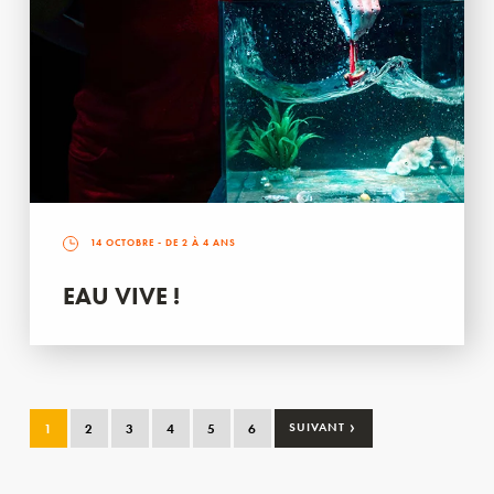
14 OCTOBRE
- DE 2 À 4 ANS
EAU VIVE !
›
1
2
3
4
5
6
SUIVANT