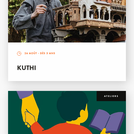
26 AOÛT
- DÈS 3 ANS
KUTHI
ATELIERS