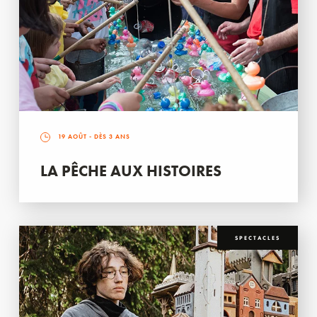
19 AOÛT
- DÈS 3 ANS
LA PÊCHE AUX HISTOIRES
SPECTACLES