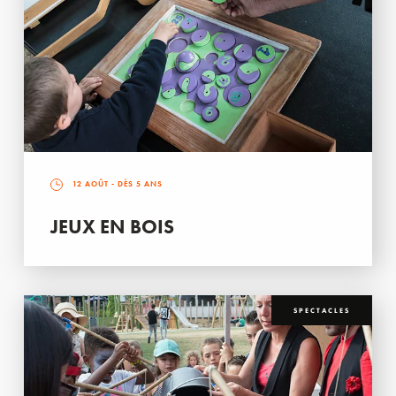
12 AOÛT
- DÈS 5 ANS
JEUX EN BOIS
SPECTACLES