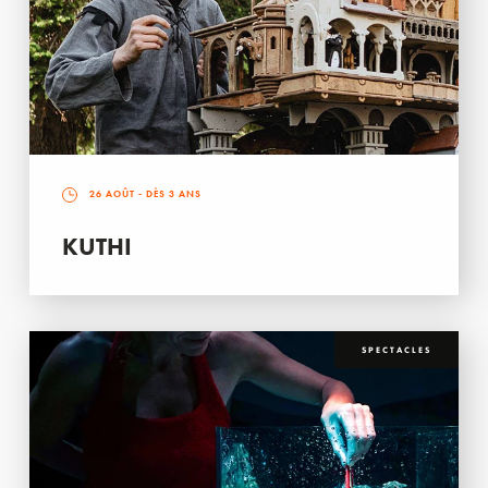
26 AOÛT
- DÈS 3 ANS
KUTHI
SPECTACLES