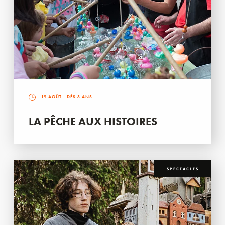
19 AOÛT
- DÈS 3 ANS
LA PÊCHE AUX HISTOIRES
SPECTACLES