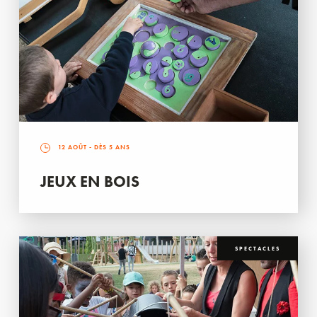
12 AOÛT
- DÈS 5 ANS
JEUX EN BOIS
SPECTACLES