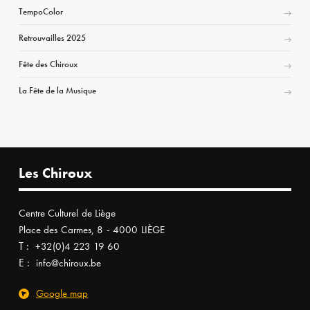
TempoColor
Retrouvailles 2025
Fête des Chiroux
La Fête de la Musique
Les Chiroux
Centre Culturel de Liège
Place des Carmes, 8 - 4000 LIÈGE
T :
+32(0)4 223 19 60
E :
info@chiroux.be
Google map