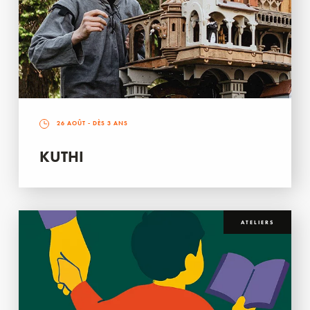
26 AOÛT
- DÈS 3 ANS
KUTHI
ATELIERS