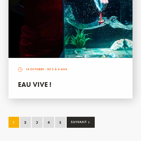
14 OCTOBRE
- DE 2 À 4 ANS
EAU VIVE !
›
1
2
3
4
5
SUIVANT