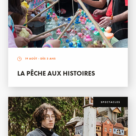
19 AOÛT
- DÈS 3 ANS
LA PÊCHE AUX HISTOIRES
SPECTACLES