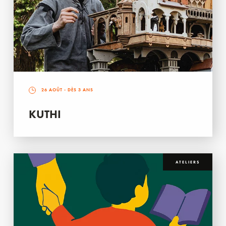
26 AOÛT
- DÈS 3 ANS
KUTHI
ATELIERS