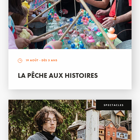
19 AOÛT
- DÈS 3 ANS
LA PÊCHE AUX HISTOIRES
SPECTACLES