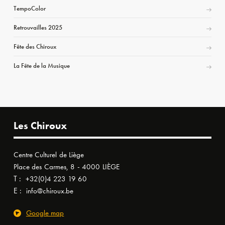
TempoColor
Retrouvailles 2025
Fête des Chiroux
La Fête de la Musique
Les Chiroux
Centre Culturel de Liège
Place des Carmes, 8 - 4000 LIÈGE
T :
+32(0)4 223 19 60
E :
info@chiroux.be
Google map