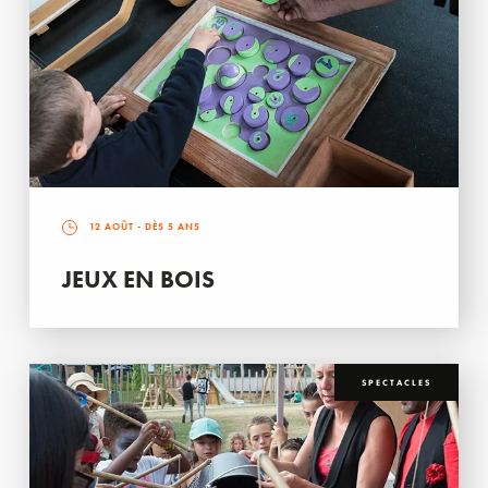
12 AOÛT
- DÈS 5 ANS
JEUX EN BOIS
SPECTACLES