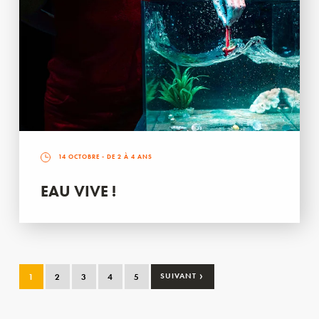
14 OCTOBRE
- DE 2 À 4 ANS
EAU VIVE !
›
1
2
3
4
5
SUIVANT