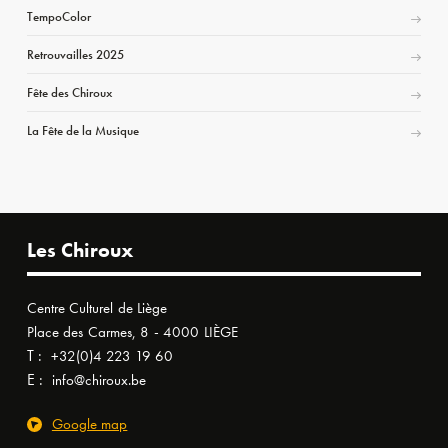
TempoColor
Retrouvailles 2025
Fête des Chiroux
La Fête de la Musique
Les Chiroux
Centre Culturel de Liège
Place des Carmes, 8 - 4000 LIÈGE
T :
+32(0)4 223 19 60
E :
info@chiroux.be
Google map