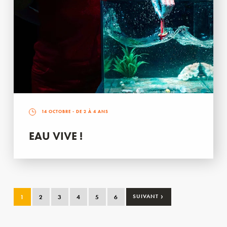
14 OCTOBRE
- DE 2 À 4 ANS
EAU VIVE !
›
1
2
3
4
5
6
SUIVANT