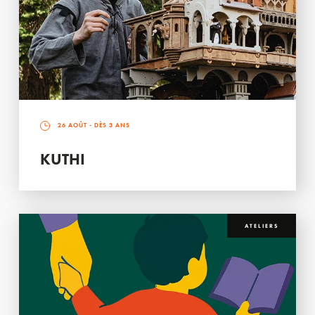
26 AOÛT
- DÈS 3 ANS
KUTHI
ATELIERS