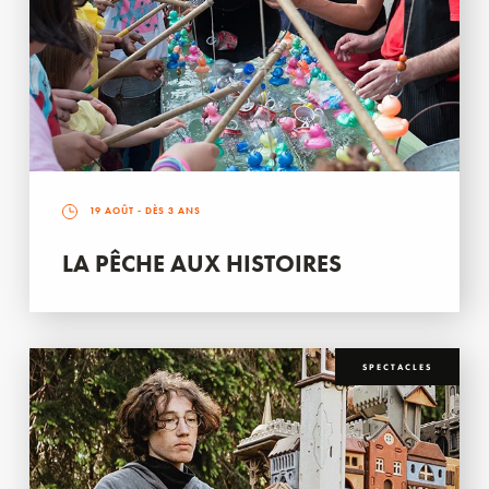
19 AOÛT
- DÈS 3 ANS
LA PÊCHE AUX HISTOIRES
SPECTACLES