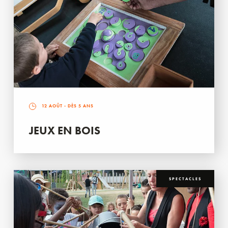
12 AOÛT
- DÈS 5 ANS
JEUX EN BOIS
SPECTACLES