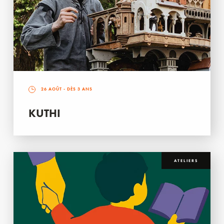
26 AOÛT
- DÈS 3 ANS
KUTHI
ATELIERS