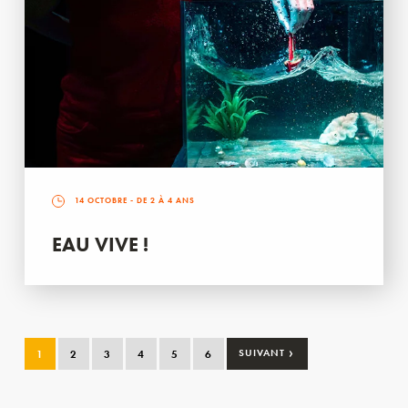
14 OCTOBRE
- DE 2 À 4 ANS
EAU VIVE !
›
1
2
3
4
5
6
SUIVANT