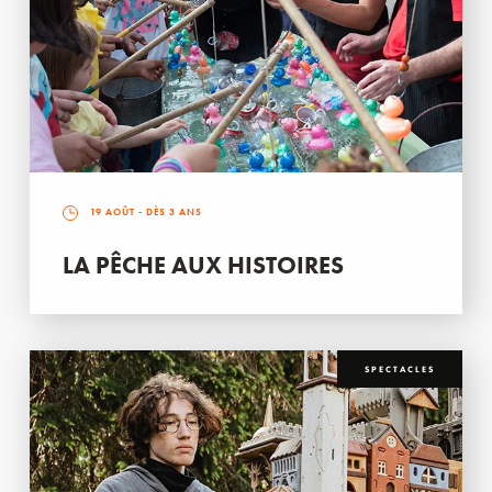
19 AOÛT
- DÈS 3 ANS
LA PÊCHE AUX HISTOIRES
SPECTACLES