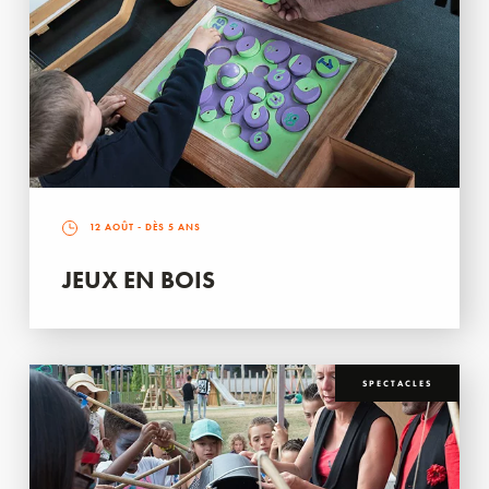
12 AOÛT
- DÈS 5 ANS
JEUX EN BOIS
SPECTACLES