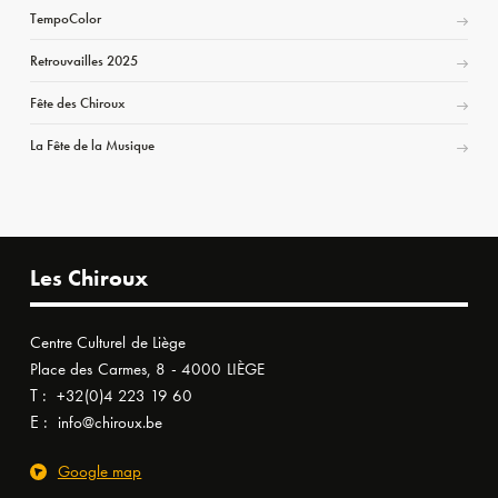
TempoColor
Retrouvailles 2025
Fête des Chiroux
La Fête de la Musique
Les Chiroux
Centre Culturel de Liège
Place des Carmes, 8 - 4000 LIÈGE
T :
+32(0)4 223 19 60
E :
info@chiroux.be
Google map