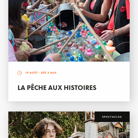
19 AOÛT
- DÈS 3 ANS
LA PÊCHE AUX HISTOIRES
SPECTACLES