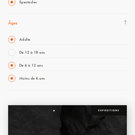
Spectacles
Âges
Adulte
De 12 à 18 ans
De 6 à 12 ans
Moins de 6 ans
EXPOSITIONS