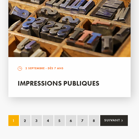
2 SEPTEMBRE
- DÈS 7 ANS
IMPRESSIONS PUBLIQUES
›
1
2
3
4
5
6
7
8
SUIVANT