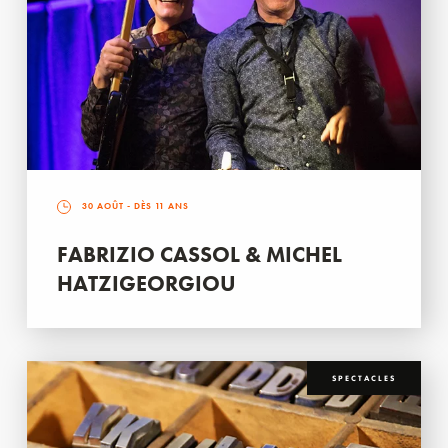
30 AOÛT
- DÈS 11 ANS
FABRIZIO CASSOL & MICHEL
HATZIGEORGIOU
SPECTACLES