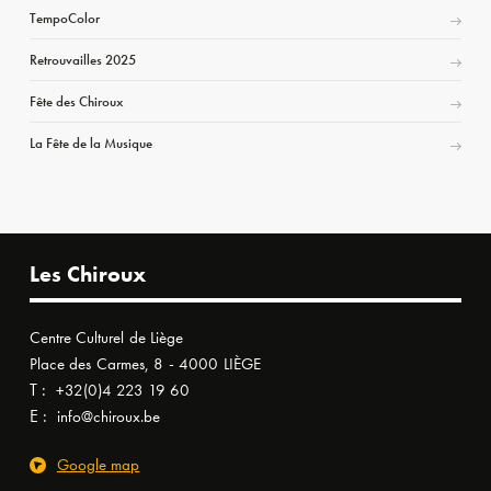
TempoColor
Retrouvailles 2025
Fête des Chiroux
La Fête de la Musique
Les Chiroux
Centre Culturel de Liège
Place des Carmes, 8 - 4000 LIÈGE
T :
+32(0)4 223 19 60
E :
info@chiroux.be
Google map