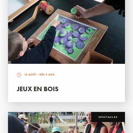
12 AOÛT
- DÈS 5 ANS
JEUX EN BOIS
SPECTACLES