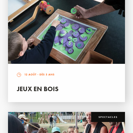
12 AOÛT
- DÈS 5 ANS
JEUX EN BOIS
SPECTACLES