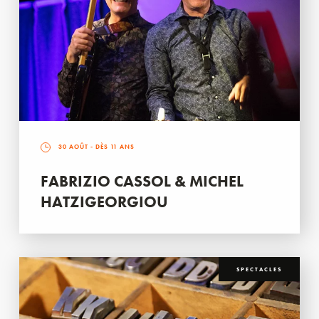
30 AOÛT
- DÈS 11 ANS
FABRIZIO CASSOL & MICHEL
HATZIGEORGIOU
SPECTACLES