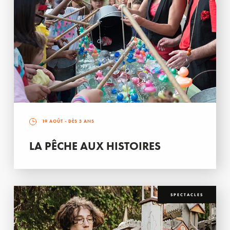
19 AOÛT
- DÈS 3 ANS
LA PÊCHE AUX HISTOIRES
SPECTACLES