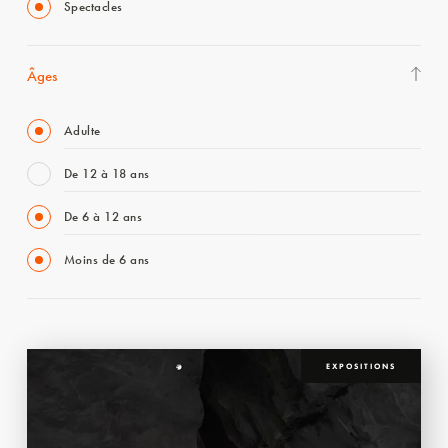
Spectacles
Âges
Adulte
De 12 à 18 ans
De 6 à 12 ans
Moins de 6 ans
EXPOSITIONS