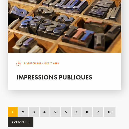
2 SEPTEMBRE
- DÈS 7 ANS
IMPRESSIONS PUBLIQUES
1
2
3
4
5
6
7
8
9
10
›
SUIVANT