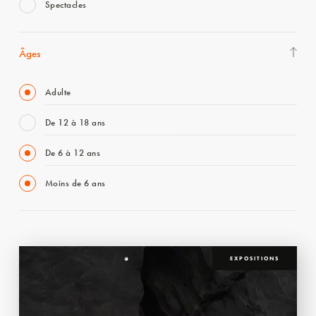
Spectacles
Âges
Adulte
De 12 à 18 ans
De 6 à 12 ans
Moins de 6 ans
EXPOSITIONS