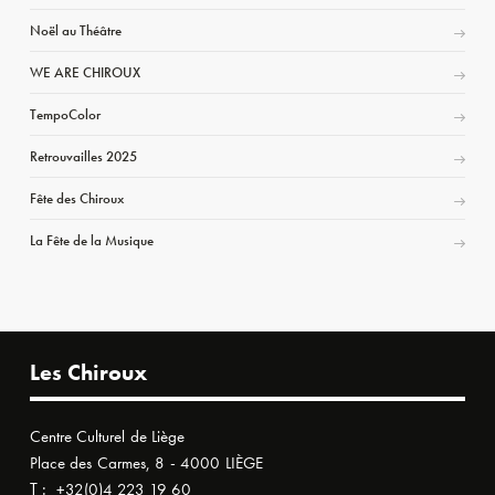
Noël au Théâtre
WE ARE CHIROUX
TempoColor
Retrouvailles 2025
Fête des Chiroux
La Fête de la Musique
Les Chiroux
Centre Culturel de Liège
Place des Carmes, 8 - 4000 LIÈGE
T :
+32(0)4 223 19 60