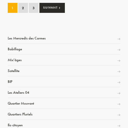
›
1
2
3
SUIVANT
Les Mercredis des Carmes
Babillage
Mix’âges
Satellite
BIP
Les Ateliers 04
Quartier Mouvant
Quartiers Pluriels
Ilo citoyen