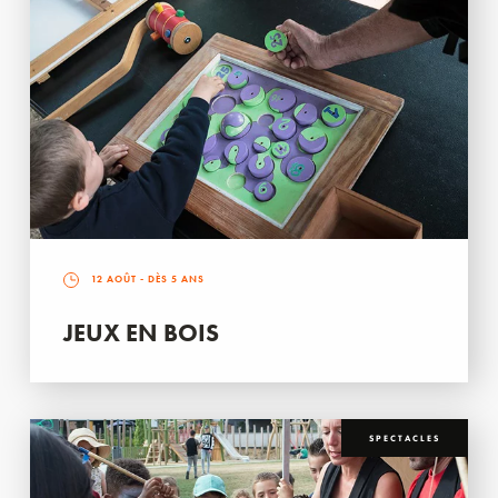
12 AOÛT
- DÈS 5 ANS
JEUX EN BOIS
SPECTACLES