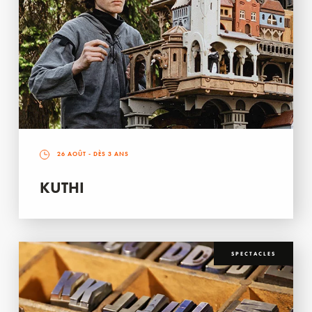
26 AOÛT
- DÈS 3 ANS
KUTHI
SPECTACLES