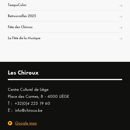
TempoColor
Retrouvailles 2025
Fête des Chiroux
La Fête de la Musique
Les Chiroux
Centre Culturel de Liège
Place des Carmes, 8 - 4000 LIÈGE
T :
+32(0)4 223 19 60
E :
info@chiroux.be
Google map