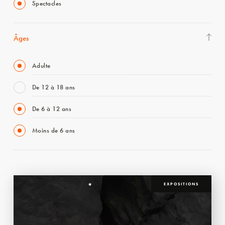
Spectacles
Âges
Adulte
De 12 à 18 ans
De 6 à 12 ans
Moins de 6 ans
EXPOSITIONS