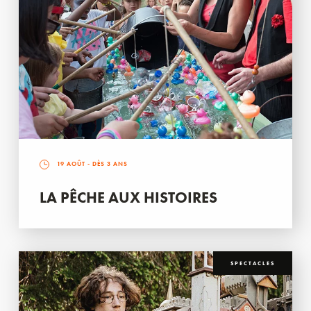
19 AOÛT
- DÈS 3 ANS
LA PÊCHE AUX HISTOIRES
SPECTACLES