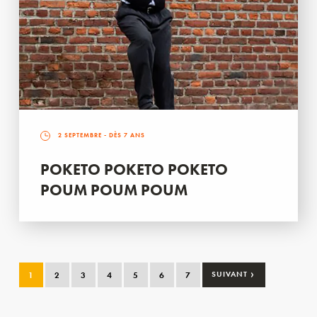
2 SEPTEMBRE
- DÈS 7 ANS
POKETO POKETO POKETO
POUM POUM POUM
›
1
2
3
4
5
6
7
SUIVANT