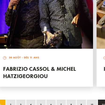
30 AOÛT
- DÈS 11 ANS
FABRIZIO CASSOL & MICHEL
HATZIGEORGIOU
1
2
3
4
5
6
7
8
9
10
SU