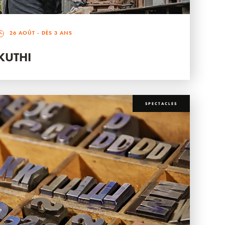
26 AOÛT
- DÈS 3 ANS
KUTHI
SPECTACLES