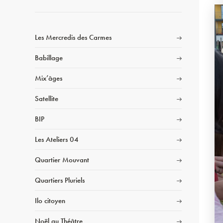
Les Mercredis des Carmes
Babillage
Mix’âges
Satellite
BIP
Les Ateliers 04
Quartier Mouvant
Quartiers Pluriels
Ilo citoyen
Noël au Théâtre