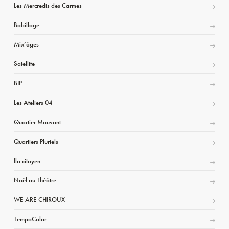
Les Mercredis des Carmes
Babillage
Mix’âges
Satellite
BIP
Les Ateliers 04
Quartier Mouvant
Quartiers Pluriels
Ilo citoyen
Noël au Théâtre
WE ARE CHIROUX
TempoColor