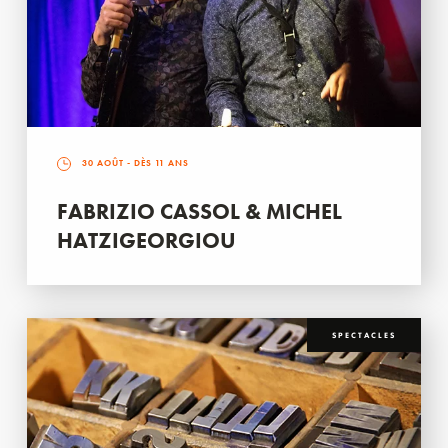
30 AOÛT
- DÈS 11 ANS
FABRIZIO CASSOL & MICHEL
HATZIGEORGIOU
SPECTACLES