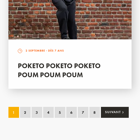
2 SEPTEMBRE
- DÈS 7 ANS
POKETO POKETO POKETO
POUM POUM POUM
›
1
2
3
4
5
6
7
8
SUIVANT