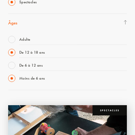
Spectacles
Âges
Adulte
De 12 à 18 ans
De 6 à 12 ans
Moins de 6 ans
SPECTACLES