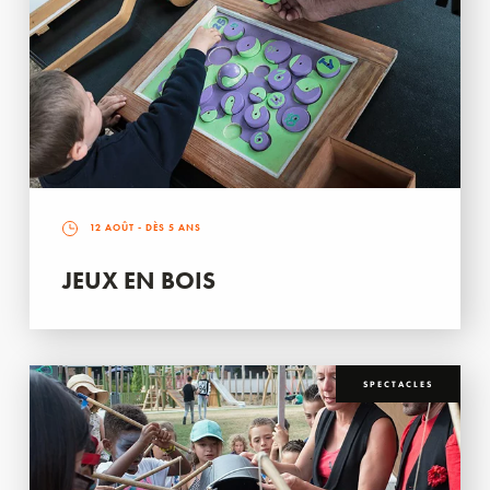
12 AOÛT
- DÈS 5 ANS
JEUX EN BOIS
SPECTACLES