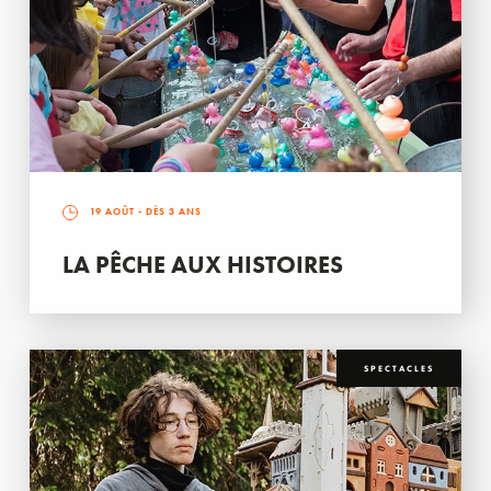
19 AOÛT
- DÈS 3 ANS
LA PÊCHE AUX HISTOIRES
SPECTACLES