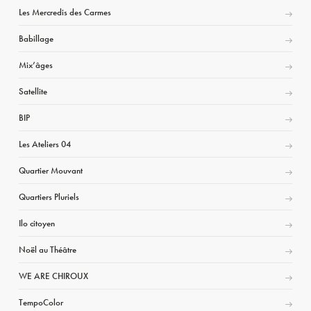
Les Mercredis des Carmes
Babillage
Mix’âges
Satellite
BIP
Les Ateliers 04
Quartier Mouvant
Quartiers Pluriels
Ilo citoyen
Noël au Théâtre
WE ARE CHIROUX
TempoColor