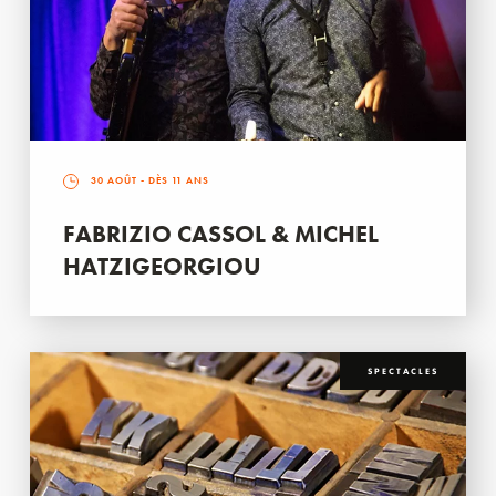
30 AOÛT
- DÈS 11 ANS
FABRIZIO CASSOL & MICHEL
HATZIGEORGIOU
SPECTACLES