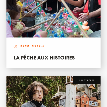
19 AOÛT
- DÈS 3 ANS
LA PÊCHE AUX HISTOIRES
SPECTACLES