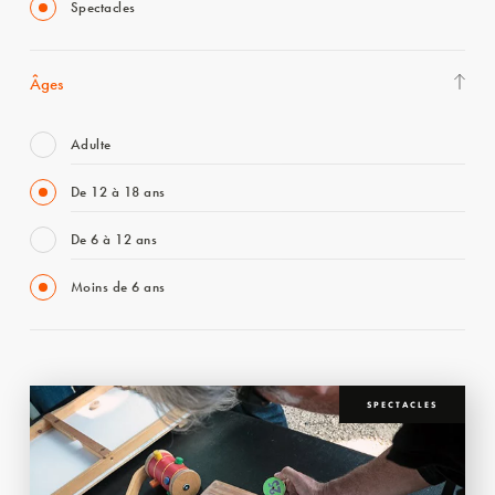
Spectacles
Âges
Adulte
De 12 à 18 ans
De 6 à 12 ans
Moins de 6 ans
SPECTACLES