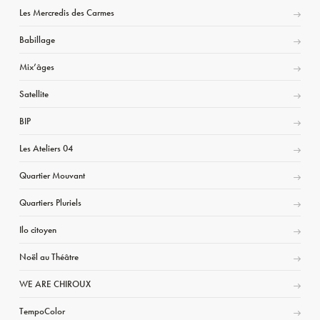
Les Mercredis des Carmes
Babillage
Mix’âges
Satellite
BIP
Les Ateliers 04
Quartier Mouvant
Quartiers Pluriels
Ilo citoyen
Noël au Théâtre
WE ARE CHIROUX
TempoColor