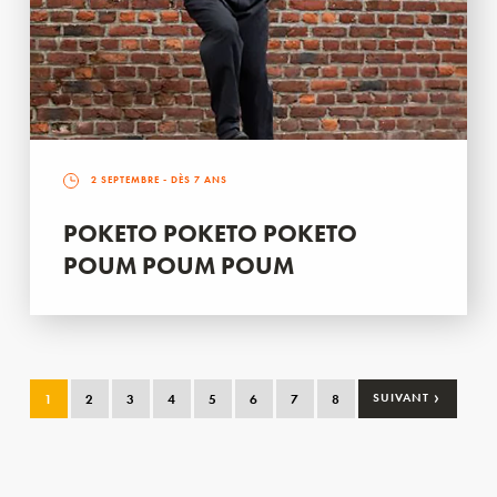
2 SEPTEMBRE
- DÈS 7 ANS
POKETO POKETO POKETO
POUM POUM POUM
›
1
2
3
4
5
6
7
8
SUIVANT