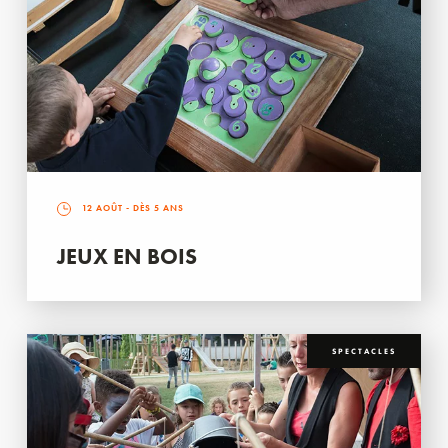
12 AOÛT
- DÈS 5 ANS
JEUX EN BOIS
SPECTACLES