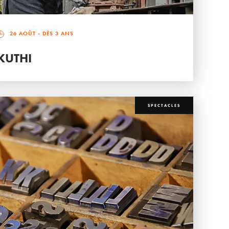
26 AOÛT
- DÈS 3 ANS
KUTHI
SPECTACLES