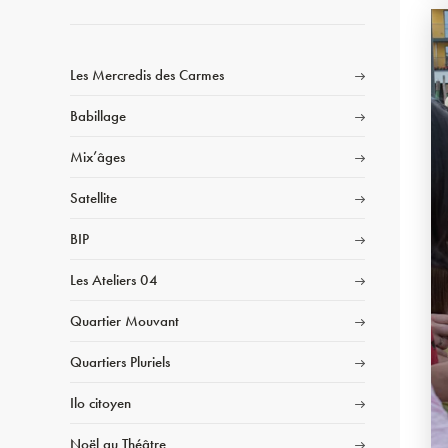
Les Mercredis des Carmes
Babillage
Mix’âges
Satellite
BIP
Les Ateliers 04
Quartier Mouvant
Quartiers Pluriels
Ilo citoyen
Noël au Théâtre