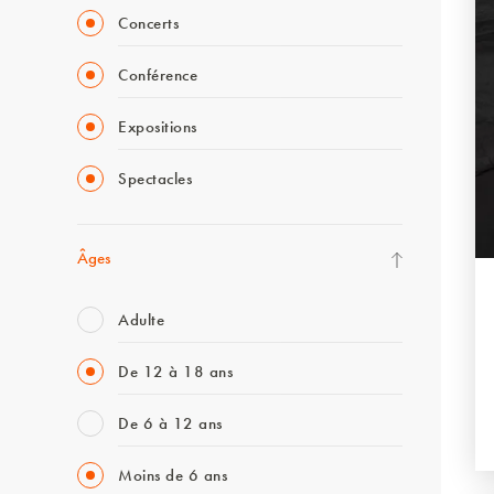
Concerts
Conférence
Expositions
Spectacles
Âges
Adulte
De 12 à 18 ans
De 6 à 12 ans
Moins de 6 ans