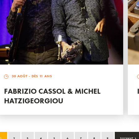
30 AOÛT
- DÈS 11 ANS
FABRIZIO CASSOL & MICHEL
HATZIGEORGIOU
›
1
2
3
4
5
6
7
8
9
SUIVANT