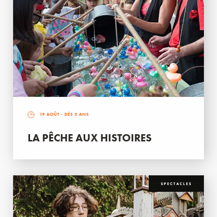
19 AOÛT
- DÈS 3 ANS
LA PÊCHE AUX HISTOIRES
SPECTACLES