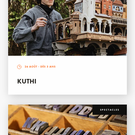
26 AOÛT
- DÈS 3 ANS
KUTHI
SPECTACLES