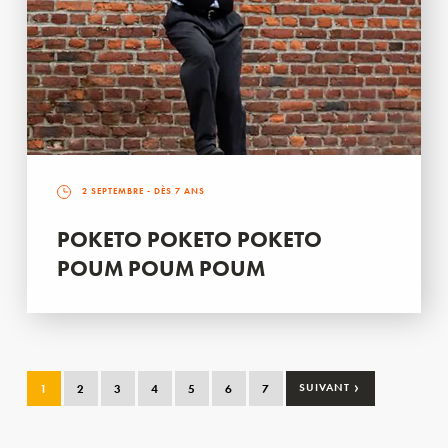
2 SEPTEMBRE
- DÈS 7 ANS
POKETO POKETO POKETO
POUM POUM POUM
›
1
2
3
4
5
6
7
SUIVANT