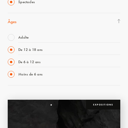
Spectacles
Âges
Adulte
De 12 à 18 ans
De 6 à 12 ans
Moins de 6 ans
EXPOSITIONS