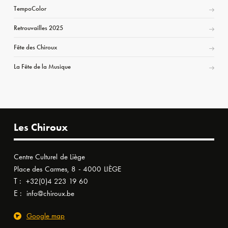
TempoColor
Retrouvailles 2025
Fête des Chiroux
La Fête de la Musique
Les Chiroux
Centre Culturel de Liège
Place des Carmes, 8 - 4000 LIÈGE
T :
+32(0)4 223 19 60
E :
info@chiroux.be
Google map