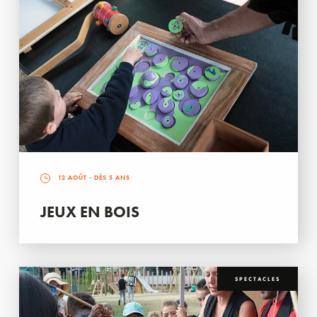
12 AOÛT
- DÈS 5 ANS
JEUX EN BOIS
SPECTACLES