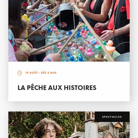
19 AOÛT
- DÈS 3 ANS
LA PÊCHE AUX HISTOIRES
SPECTACLES