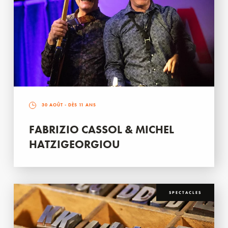
30 AOÛT
- DÈS 11 ANS
FABRIZIO CASSOL & MICHEL
HATZIGEORGIOU
SPECTACLES