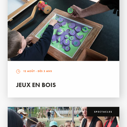
12 AOÛT
- DÈS 5 ANS
JEUX EN BOIS
SPECTACLES