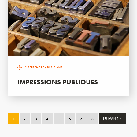
2 SEPTEMBRE
- DÈS 7 ANS
IMPRESSIONS PUBLIQUES
›
1
2
3
4
5
6
7
8
SUIVANT