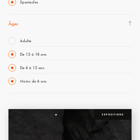
Spectacles
Âges
Adulte
De 12 à 18 ans
De 6 à 12 ans
Moins de 6 ans
EXPOSITIONS