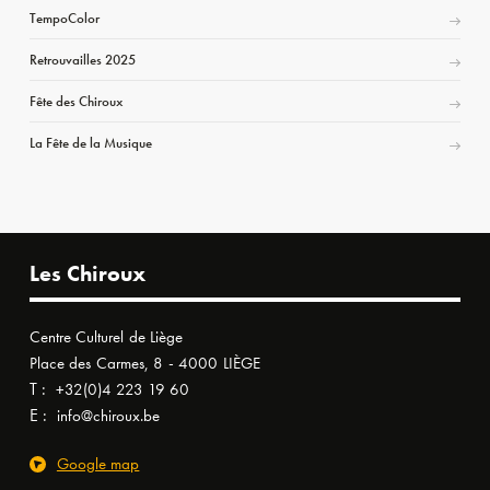
TempoColor
Retrouvailles 2025
Fête des Chiroux
La Fête de la Musique
Les Chiroux
Centre Culturel de Liège
Place des Carmes, 8 - 4000 LIÈGE
T :
+32(0)4 223 19 60
E :
info@chiroux.be
Google map