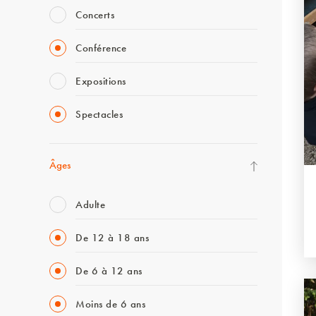
Concerts
Conférence
Expositions
Spectacles
Âges
Adulte
De 12 à 18 ans
De 6 à 12 ans
Moins de 6 ans