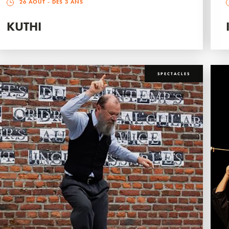
26 AOÛT
- DÈS 3 ANS
KUTHI
SPECTACLES