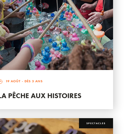
19 AOÛT
- DÈS 3 ANS
LA PÊCHE AUX HISTOIRES
SPECTACLES