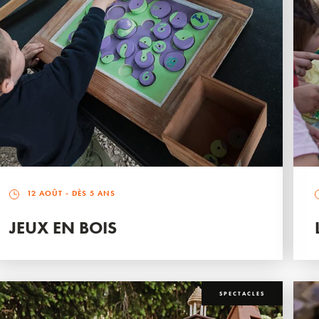
12 AOÛT
- DÈS 5 ANS
JEUX EN BOIS
SPECTACLES