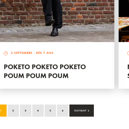
2 SEPTEMBRE
- DÈS 7 ANS
POKETO POKETO POKETO
POUM POUM POUM
›
1
2
3
4
5
6
SUIVANT