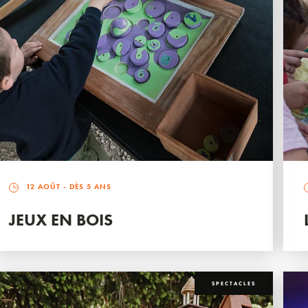
12 AOÛT
- DÈS 5 ANS
JEUX EN BOIS
SPECTACLES