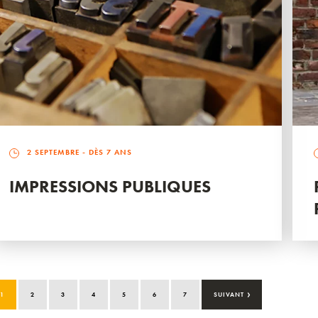
2 SEPTEMBRE
- DÈS 7 ANS
IMPRESSIONS PUBLIQUES
›
1
2
3
4
5
6
7
SUIVANT