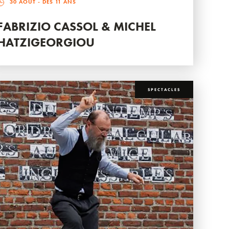
30 AOÛT
- DÈS 11 ANS
FABRIZIO CASSOL & MICHEL
HATZIGEORGIOU
SPECTACLES