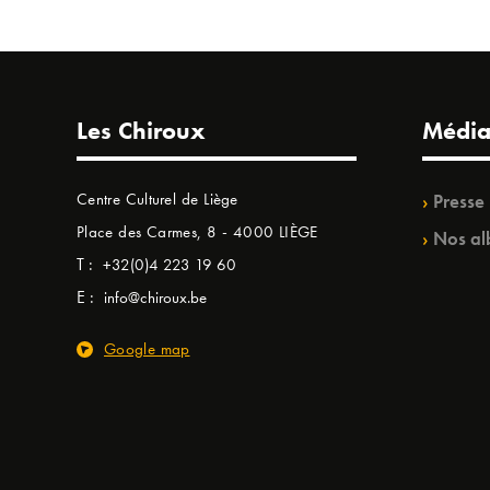
Les Chiroux
Média
Centre Culturel de Liège
Presse
Place des Carmes, 8 - 4000 LIÈGE
Nos al
T :
+32(0)4 223 19 60
E :
info@chiroux.be
Google map