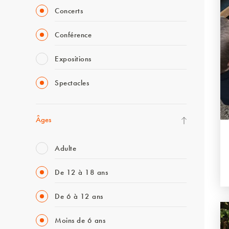
Concerts
Conférence
Expositions
Spectacles
Âges
Adulte
De 12 à 18 ans
De 6 à 12 ans
Moins de 6 ans