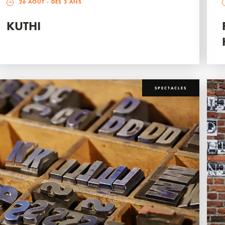
26 AOÛT
- DÈS 3 ANS
KUTHI
SPECTACLES