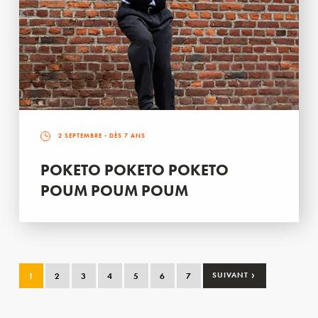
2 SEPTEMBRE
- DÈS 7 ANS
POKETO POKETO POKETO
POUM POUM POUM
›
1
2
3
4
5
6
7
SUIVANT