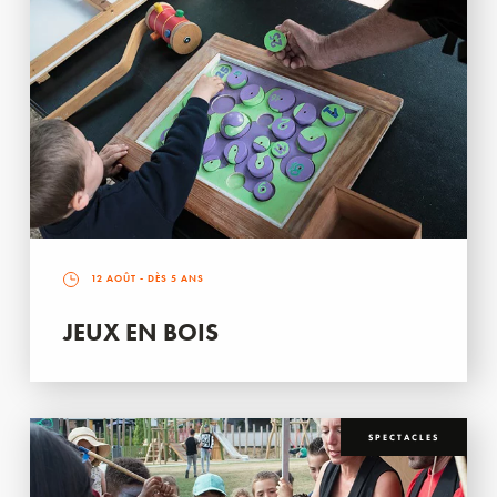
12 AOÛT
- DÈS 5 ANS
JEUX EN BOIS
SPECTACLES