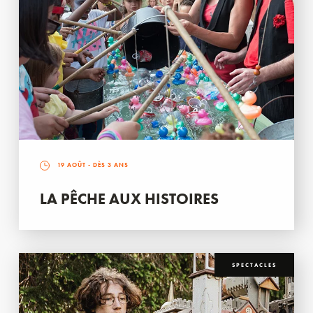
19 AOÛT
- DÈS 3 ANS
LA PÊCHE AUX HISTOIRES
SPECTACLES