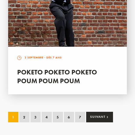
2 SEPTEMBRE
- DÈS 7 ANS
POKETO POKETO POKETO
POUM POUM POUM
›
1
2
3
4
5
6
7
SUIVANT