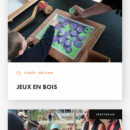
12 AOÛT
- DÈS 5 ANS
JEUX EN BOIS
SPECTACLES