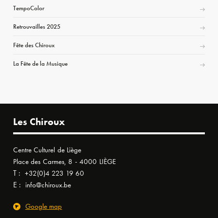
TempoColor
Retrouvailles 2025
Fête des Chiroux
La Fête de la Musique
Les Chiroux
Centre Culturel de Liège
Place des Carmes, 8 - 4000 LIÈGE
T :
+32(0)4 223 19 60
E :
info@chiroux.be
Google map