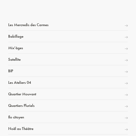
Les Mercredis des Carmes
Babillage
Mix’âges
Satellite
BIP
Les Ateliers 04
Quartier Mouvant
Quartiers Pluriels
Ilo citoyen
Noël au Théâtre