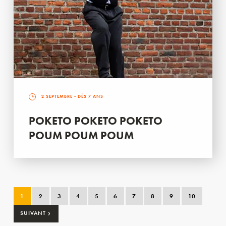
2 SEPTEMBRE
- DÈS 7 ANS
POKETO POKETO POKETO
POUM POUM POUM
1
2
3
4
5
6
7
8
9
10
›
SUIVANT