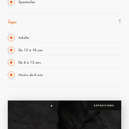
Spectacles
Âges
Adulte
De 12 à 18 ans
De 6 à 12 ans
Moins de 6 ans
EXPOSITIONS