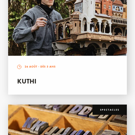
26 AOÛT
- DÈS 3 ANS
KUTHI
SPECTACLES