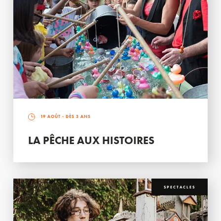
19 AOÛT
- DÈS 3 ANS
LA PÊCHE AUX HISTOIRES
SPECTACLES