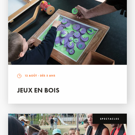
12 AOÛT
- DÈS 5 ANS
JEUX EN BOIS
SPECTACLES