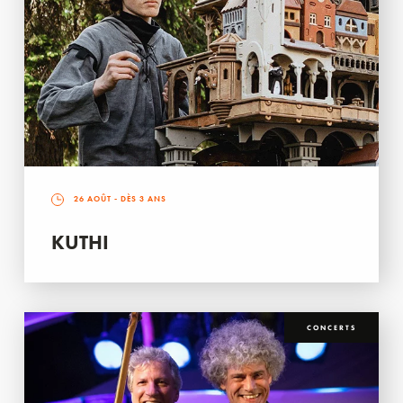
26 AOÛT
- DÈS 3 ANS
KUTHI
CONCERTS