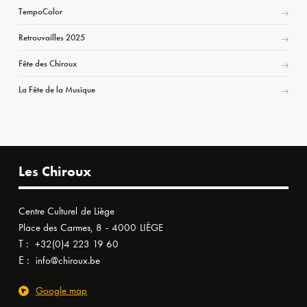
TempoColor
Retrouvailles 2025
Fête des Chiroux
La Fête de la Musique
Les Chiroux
Centre Culturel de Liège
Place des Carmes, 8 - 4000 LIÈGE
T :
+32(0)4 223 19 60
E :
info@chiroux.be
Google map