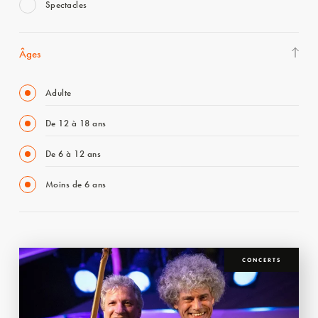
Spectacles
Âges
Adulte
De 12 à 18 ans
De 6 à 12 ans
Moins de 6 ans
CONCERTS