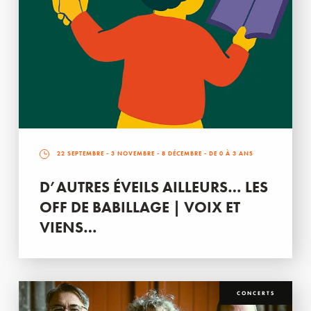
22 SEPTEMBRE
-
3 NOVEMBRE
-
8 DÉCEMBRE
- DE 0 À 3 ANS
D’AUTRES ÉVEILS AILLEURS… LES
OFF DE BABILLAGE | VOIX ET
VIENS…
CONCERTS