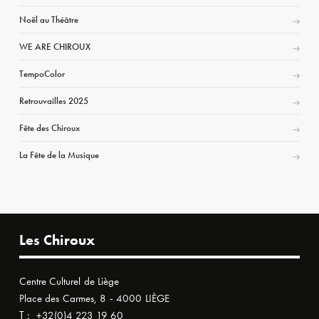
Noël au Théâtre
WE ARE CHIROUX
TempoColor
Retrouvailles 2025
Fête des Chiroux
La Fête de la Musique
Les Chiroux
Centre Culturel de Liège
Place des Carmes, 8 - 4000 LIÈGE
T :
+32(0)4 223 19 60