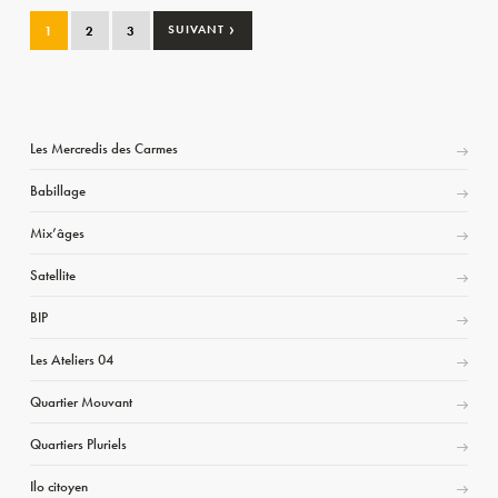
›
1
2
3
SUIVANT
Les Mercredis des Carmes
Babillage
Mix’âges
Satellite
BIP
Les Ateliers 04
Quartier Mouvant
Quartiers Pluriels
Ilo citoyen