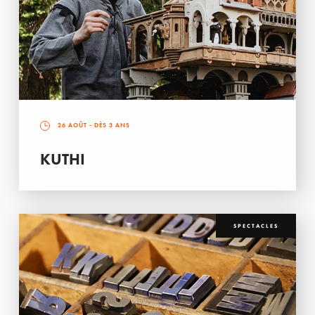
26 AOÛT
- DÈS 3 ANS
KUTHI
SPECTACLES