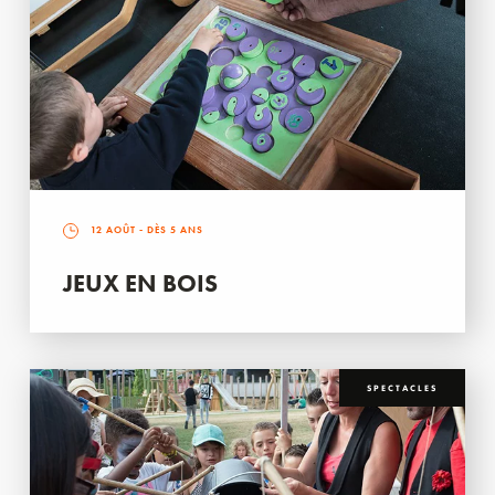
12 AOÛT
- DÈS 5 ANS
JEUX EN BOIS
SPECTACLES