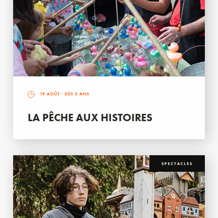
19 AOÛT
- DÈS 3 ANS
LA PÊCHE AUX HISTOIRES
SPECTACLES