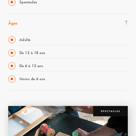
Spectacles
Âges
Adulte
De 12 à 18 ans
De 6 à 12 ans
Moins de 6 ans
SPECTACLES