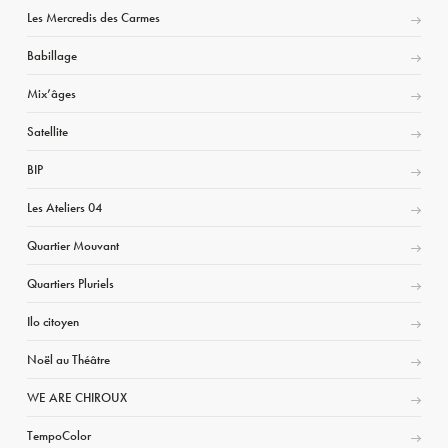
Les Mercredis des Carmes
Babillage
Mix’âges
Satellite
BIP
Les Ateliers 04
Quartier Mouvant
Quartiers Pluriels
Ilo citoyen
Noël au Théâtre
WE ARE CHIROUX
TempoColor