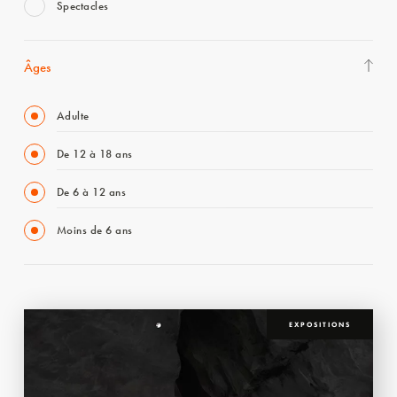
Spectacles
Âges
Adulte
De 12 à 18 ans
De 6 à 12 ans
Moins de 6 ans
EXPOSITIONS