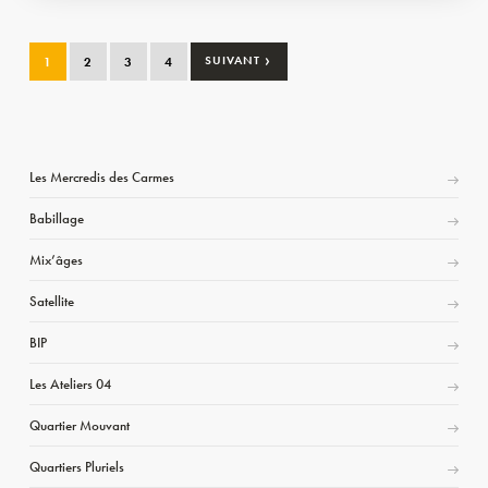
›
1
2
3
4
SUIVANT
Les Mercredis des Carmes
Babillage
Mix’âges
Satellite
BIP
Les Ateliers 04
Quartier Mouvant
Quartiers Pluriels