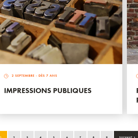
2 SEPTEMBRE
- DÈS 7 ANS
IMPRESSIONS PUBLIQUES
›
1
2
3
4
5
6
7
8
9
SUIVANT