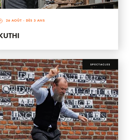
26 AOÛT
- DÈS 3 ANS
KUTHI
SPECTACLES