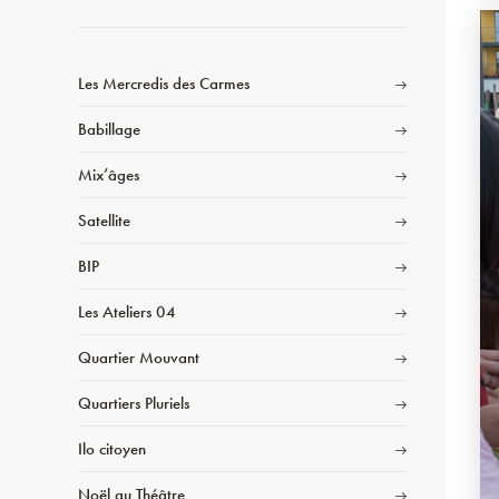
Les Mercredis des Carmes
Babillage
Mix’âges
Satellite
BIP
Les Ateliers 04
Quartier Mouvant
Quartiers Pluriels
Ilo citoyen
Noël au Théâtre