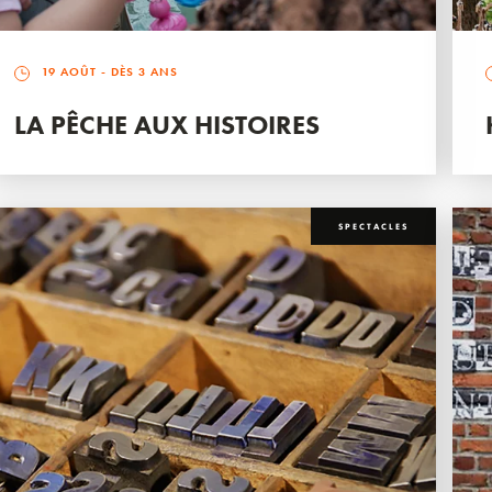
19 AOÛT
- DÈS 3 ANS
LA PÊCHE AUX HISTOIRES
SPECTACLES