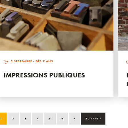
2 SEPTEMBRE
- DÈS 7 ANS
IMPRESSIONS PUBLIQUES
›
1
2
3
4
5
6
7
SUIVANT