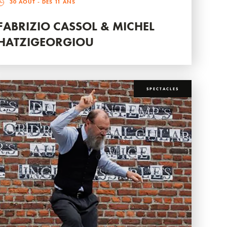
30 AOÛT
- DÈS 11 ANS
FABRIZIO CASSOL & MICHEL
HATZIGEORGIOU
SPECTACLES