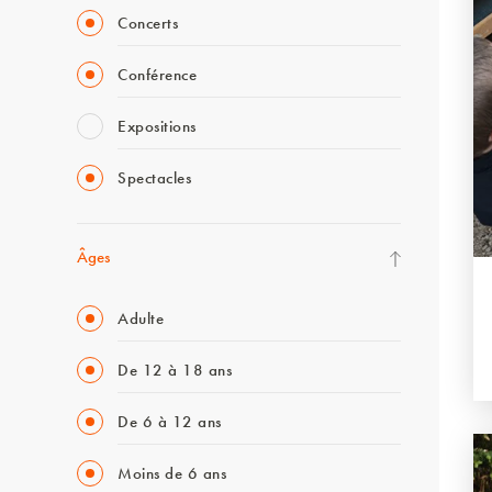
Concerts
Conférence
Expositions
Spectacles
Âges
Adulte
De 12 à 18 ans
De 6 à 12 ans
Moins de 6 ans