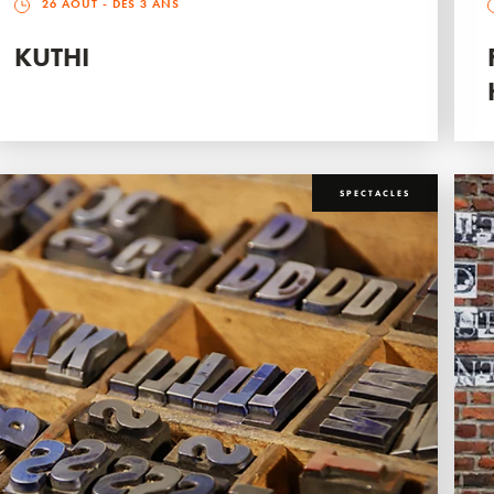
26 AOÛT
- DÈS 3 ANS
KUTHI
SPECTACLES