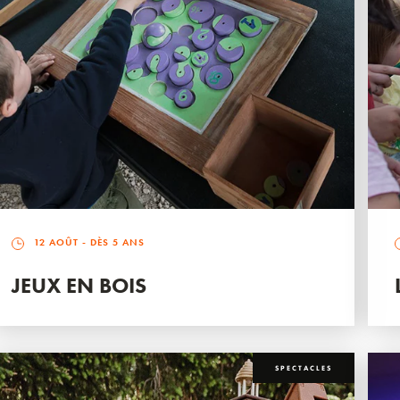
12 AOÛT
- DÈS 5 ANS
JEUX EN BOIS
SPECTACLES