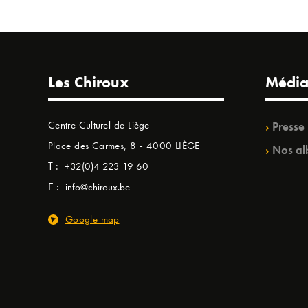
Les Chiroux
Média
Centre Culturel de Liège
Presse
Place des Carmes, 8 - 4000 LIÈGE
Nos al
T :
+32(0)4 223 19 60
E :
info@chiroux.be
Google map