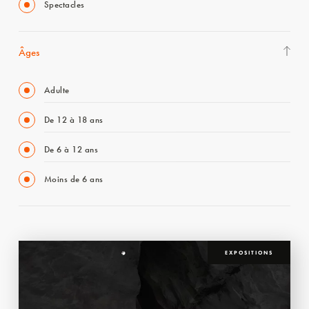
Spectacles
Âges
Adulte
De 12 à 18 ans
De 6 à 12 ans
Moins de 6 ans
EXPOSITIONS