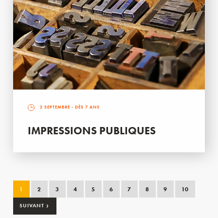
2 SEPTEMBRE
- DÈS 7 ANS
IMPRESSIONS PUBLIQUES
1
2
3
4
5
6
7
8
9
10
›
SUIVANT