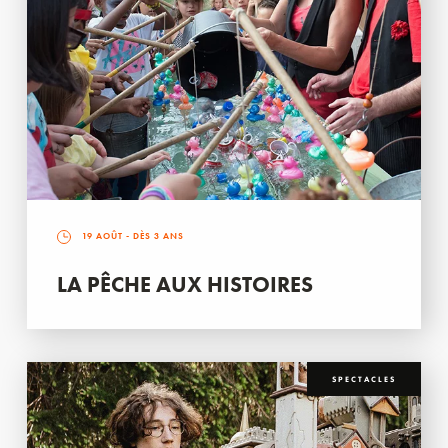
19 AOÛT
- DÈS 3 ANS
LA PÊCHE AUX HISTOIRES
SPECTACLES