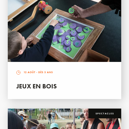
12 AOÛT
- DÈS 5 ANS
JEUX EN BOIS
SPECTACLES