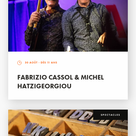
30 AOÛT
- DÈS 11 ANS
FABRIZIO CASSOL & MICHEL
HATZIGEORGIOU
SPECTACLES