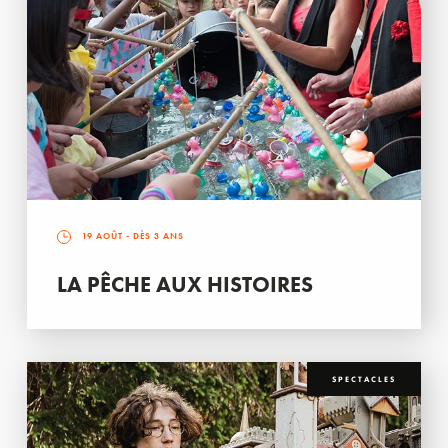
19 AOÛT
- DÈS 3 ANS
LA PÊCHE AUX HISTOIRES
SPECTACLES