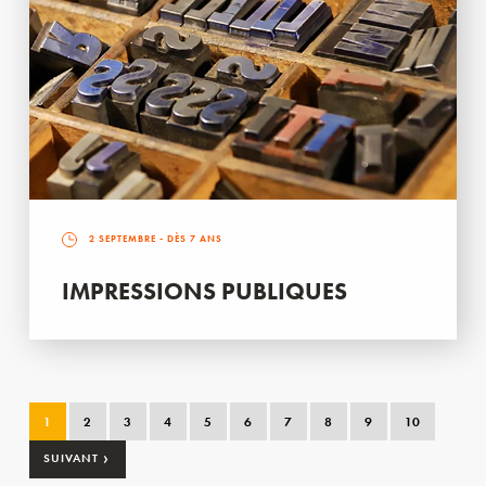
2 SEPTEMBRE
- DÈS 7 ANS
IMPRESSIONS PUBLIQUES
1
2
3
4
5
6
7
8
9
10
›
SUIVANT