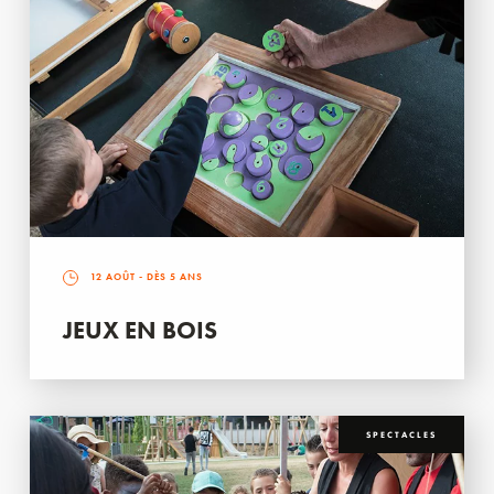
12 AOÛT
- DÈS 5 ANS
JEUX EN BOIS
SPECTACLES