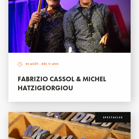
30 AOÛT
- DÈS 11 ANS
FABRIZIO CASSOL & MICHEL
HATZIGEORGIOU
SPECTACLES