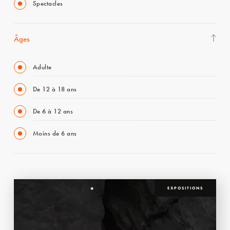
Spectacles
Âges
Adulte
De 12 à 18 ans
De 6 à 12 ans
Moins de 6 ans
EXPOSITIONS