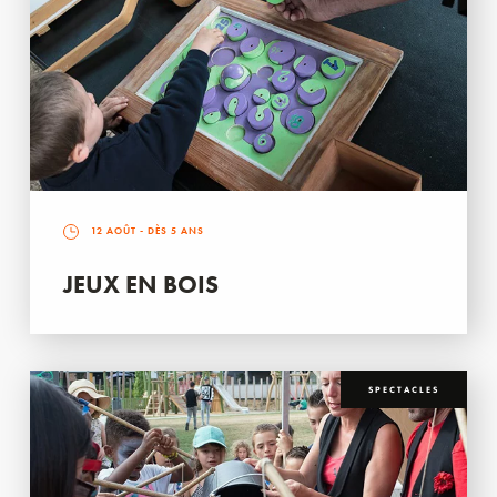
12 AOÛT
- DÈS 5 ANS
JEUX EN BOIS
SPECTACLES