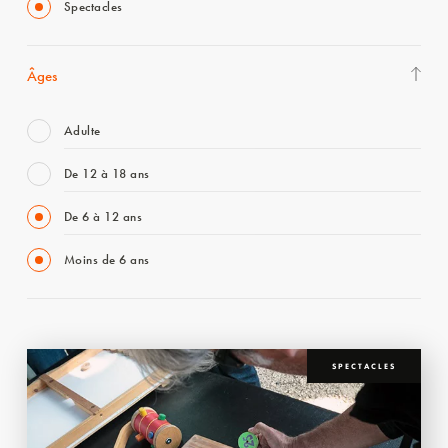
Spectacles
Âges
Adulte
De 12 à 18 ans
De 6 à 12 ans
Moins de 6 ans
SPECTACLES