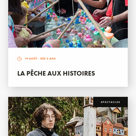
19 AOÛT
- DÈS 3 ANS
LA PÊCHE AUX HISTOIRES
SPECTACLES