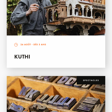
26 AOÛT
- DÈS 3 ANS
KUTHI
SPECTACLES