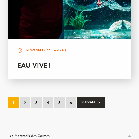
14 OCTOBRE
- DE 2 À 4 ANS
EAU VIVE !
›
1
2
3
4
5
6
SUIVANT
Les Mercredis des Carmes