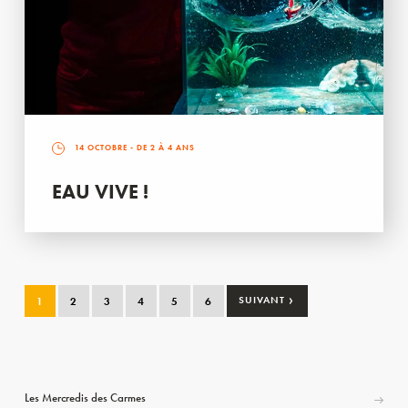
14 OCTOBRE
- DE 2 À 4 ANS
EAU VIVE !
›
1
2
3
4
5
6
SUIVANT
Les Mercredis des Carmes