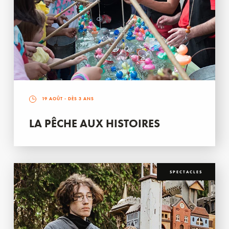
19 AOÛT
- DÈS 3 ANS
LA PÊCHE AUX HISTOIRES
SPECTACLES