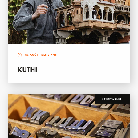
26 AOÛT
- DÈS 3 ANS
KUTHI
SPECTACLES