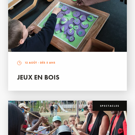
12 AOÛT
- DÈS 5 ANS
JEUX EN BOIS
SPECTACLES