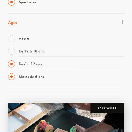
Spectacles
Âges
Adulte
De 12 à 18 ans
De 6 à 12 ans
Moins de 6 ans
SPECTACLES