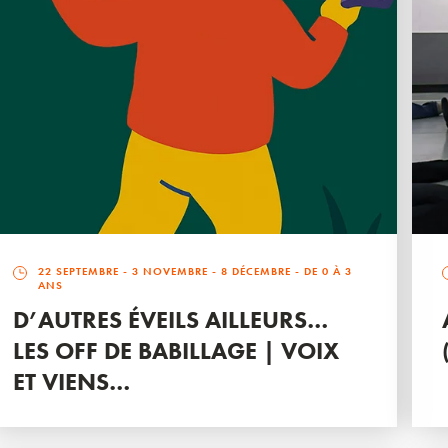
22 SEPTEMBRE
-
3 NOVEMBRE
-
8 DÉCEMBRE
- DE 0 À 3
ANS
D’AUTRES ÉVEILS AILLEURS…
LES OFF DE BABILLAGE | VOIX
ET VIENS…