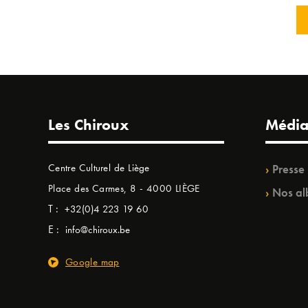
Les Chiroux
Média
Centre Culturel de Liège
Presse
Place des Carmes, 8 - 4000 LIÈGE
Nos al
T :
+32(0)4 223 19 60
E :
info@chiroux.be
Google map