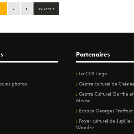
›
1
2
3
SUIVANT
s
Partenaires
La CCR Liège
bums photos
Centre culturel de Chêné
Centre Culturel Ourthe et
Meuse
Espace Georges Truffaut
Foyer culturel de Jupille-
Wandre