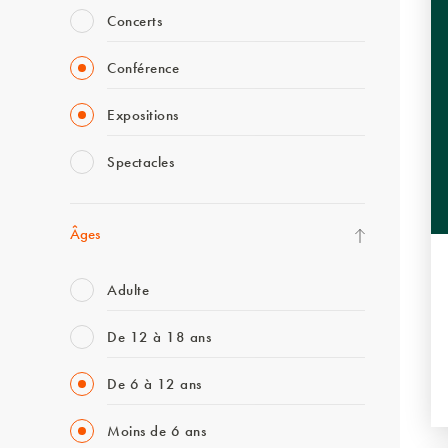
Concerts
Conférence
Expositions
Spectacles
Âges
Adulte
De 12 à 18 ans
De 6 à 12 ans
Moins de 6 ans