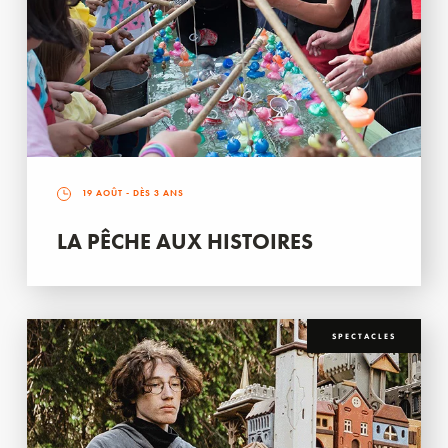
19 AOÛT
- DÈS 3 ANS
LA PÊCHE AUX HISTOIRES
SPECTACLES