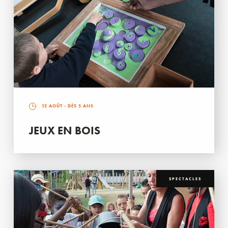
12 AOÛT
- DÈS 5 ANS
JEUX EN BOIS
SPECTACLES