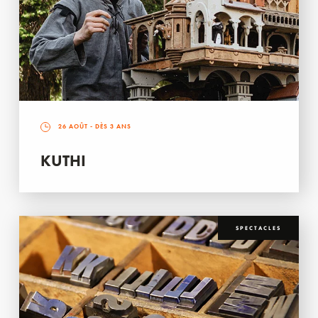
26 AOÛT
- DÈS 3 ANS
KUTHI
SPECTACLES