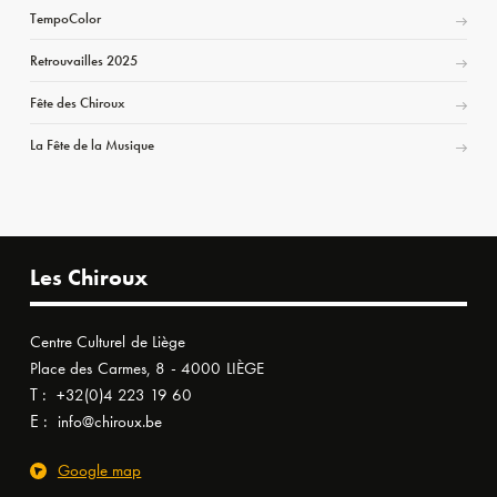
TempoColor
Retrouvailles 2025
Fête des Chiroux
La Fête de la Musique
Les Chiroux
Centre Culturel de Liège
Place des Carmes, 8 - 4000 LIÈGE
T :
+32(0)4 223 19 60
E :
info@chiroux.be
Google map