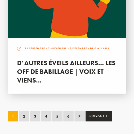
22 SEPTEMBRE
-
3 NOVEMBRE
-
8 DÉCEMBRE
- DE 0 À 3 ANS
D’AUTRES ÉVEILS AILLEURS… LES
OFF DE BABILLAGE | VOIX ET
VIENS…
›
1
2
3
4
5
6
7
SUIVANT