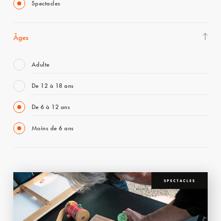
Spectacles
Âges
Adulte
De 12 à 18 ans
De 6 à 12 ans
Moins de 6 ans
SPECTACLES