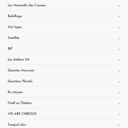
Les Mercredis des Carmes
Babillage
Mix’âges
Satellite
BIP
Les Ateliers 04
Quartier Mouvant
Quartiers Pluriels
Ilo citoyen
Noël au Théâtre
WE ARE CHIROUX
TempoColor