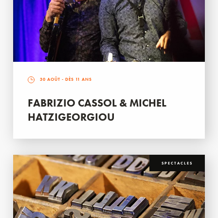
30 AOÛT
- DÈS 11 ANS
FABRIZIO CASSOL & MICHEL
HATZIGEORGIOU
SPECTACLES