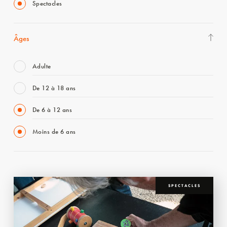
Spectacles
Âges
Adulte
De 12 à 18 ans
De 6 à 12 ans
Moins de 6 ans
SPECTACLES