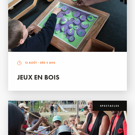
12 AOÛT
- DÈS 5 ANS
JEUX EN BOIS
SPECTACLES