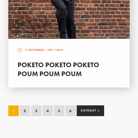
2 SEPTEMBRE
- DÈS 7 ANS
POKETO POKETO POKETO
POUM POUM POUM
›
1
2
3
4
5
6
SUIVANT