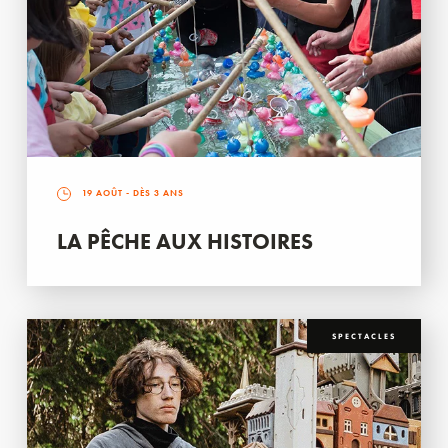
19 AOÛT
- DÈS 3 ANS
LA PÊCHE AUX HISTOIRES
SPECTACLES